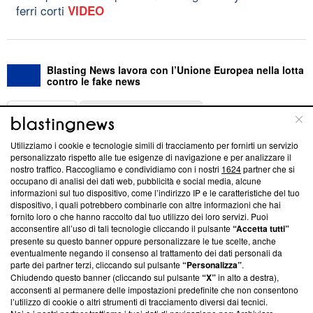
ferri corti
VIDEO
Blasting News lavora con l’Unione Europea nella lotta
contro le fake news
ABOUT
LINEA EDITORIALE
Utilizziamo i cookie e tecnologie simili di tracciamento per fornirti un servizio
Questa sezione offre informazioni trasparenti su Blasting
personalizzato rispetto alle tue esigenze di navigazione e per analizzare il
nostro traffico. Raccogliamo e condividiamo con i nostri
1624
partner che si
News, sui nostri processi editoriali e su come ci impegniamo a
occupano di analisi dei dati web, pubblicità e social media, alcune
creare news di qualità. Inoltre, afferma la nostra aderenza a
informazioni sul tuo dispositivo, come l’indirizzo IP e le caratteristiche del tuo
‘Trust Project - News with Integrity’
Blasting News non è
dispositivo, i quali potrebbero combinarle con altre informazioni che hai
ancora membro del programma, ma ha richiesto di farne
fornito loro o che hanno raccolto dal tuo utilizzo dei loro servizi. Puoi
parte; Trust Project non ha ancora effettuato una verifica di
acconsentire all’uso di tali tecnologie cliccando il pulsante
“Accetta tutti”
conformità agli standard.
presente su questo banner oppure personalizzare le tue scelte, anche
eventualmente negando il consenso al trattamento dei dati personali da
parte dei partner terzi, cliccando sul pulsante
“Personalizza”
.
Su di noi
Chiudendo questo banner (cliccando sul pulsante
“X”
in alto a destra),
acconsenti al permanere delle impostazioni predefinite che non consentono
Team editoriale
l’utilizzo di cookie o altri strumenti di tracciamento diversi dai tecnici.