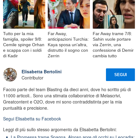
Tutto per la mia
Far Away,
Far Away trame 7/8:
famiglia, spoiler 9/8:
anticipazioni Turchia:
Sahin vuole portare
Cemile spinge Orhan
Kaya sposa un'altra,
via Zerrin, una
e scappa con i soldi
distrutto il sogno con
confessione di Demir
di Kadir
Zerrin
cambia tutto
Elisabetta Bertolini
SEGUI
Contributor
Faccio parte del team Blasting da dieci anni, dove ho scritto più di
11000 articoli.. Sono una stimata collaboratrice di Melascrivi,
Greatcontent e O2O, dove mi sono contraddistinta per la mia
puntualità e precisione.
Segui
Elisabetta
su Facebook
Leggi di più sullo stesso argomento da Elisabetta Bertolini:
La Promessa trame Spagna, Alonso apre gli occhi su Leocadia: