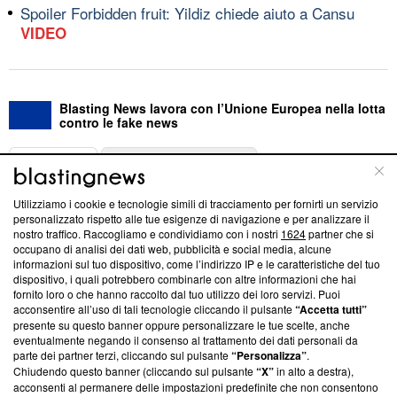
Spoiler Forbidden fruit: Yildiz chiede aiuto a Cansu
VIDEO
Blasting News lavora con l’Unione Europea nella lotta
contro le fake news
ABOUT
LINEA EDITORIALE
Utilizziamo i cookie e tecnologie simili di tracciamento per fornirti un servizio
Questa sezione offre informazioni trasparenti su Blasting
personalizzato rispetto alle tue esigenze di navigazione e per analizzare il
nostro traffico. Raccogliamo e condividiamo con i nostri
1624
partner che si
News, sui nostri processi editoriali e su come ci impegniamo a
occupano di analisi dei dati web, pubblicità e social media, alcune
creare news di qualità. Inoltre, afferma la nostra aderenza a
informazioni sul tuo dispositivo, come l’indirizzo IP e le caratteristiche del tuo
‘Trust Project - News with Integrity’
Blasting News non è
dispositivo, i quali potrebbero combinarle con altre informazioni che hai
ancora membro del programma, ma ha richiesto di farne
fornito loro o che hanno raccolto dal tuo utilizzo dei loro servizi. Puoi
parte; Trust Project non ha ancora effettuato una verifica di
acconsentire all’uso di tali tecnologie cliccando il pulsante
“Accetta tutti”
conformità agli standard.
presente su questo banner oppure personalizzare le tue scelte, anche
eventualmente negando il consenso al trattamento dei dati personali da
parte dei partner terzi, cliccando sul pulsante
“Personalizza”
.
Su di noi
Chiudendo questo banner (cliccando sul pulsante
“X”
in alto a destra),
acconsenti al permanere delle impostazioni predefinite che non consentono
Team editoriale