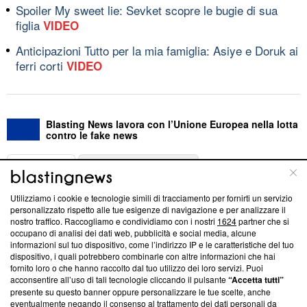
Spoiler My sweet lie: Sevket scopre le bugie di sua
figlia
VIDEO
Anticipazioni Tutto per la mia famiglia: Asiye e Doruk ai
ferri corti
VIDEO
Blasting News lavora con l’Unione Europea nella lotta
contro le fake news
ABOUT
LINEA EDITORIALE
Utilizziamo i cookie e tecnologie simili di tracciamento per fornirti un servizio
Questa sezione offre informazioni trasparenti su Blasting
personalizzato rispetto alle tue esigenze di navigazione e per analizzare il
nostro traffico. Raccogliamo e condividiamo con i nostri
1624
partner che si
News, sui nostri processi editoriali e su come ci impegniamo a
occupano di analisi dei dati web, pubblicità e social media, alcune
creare news di qualità. Inoltre, afferma la nostra aderenza a
informazioni sul tuo dispositivo, come l’indirizzo IP e le caratteristiche del tuo
‘Trust Project - News with Integrity’
Blasting News non è
dispositivo, i quali potrebbero combinarle con altre informazioni che hai
ancora membro del programma, ma ha richiesto di farne
fornito loro o che hanno raccolto dal tuo utilizzo dei loro servizi. Puoi
parte; Trust Project non ha ancora effettuato una verifica di
acconsentire all’uso di tali tecnologie cliccando il pulsante
“Accetta tutti”
conformità agli standard.
presente su questo banner oppure personalizzare le tue scelte, anche
eventualmente negando il consenso al trattamento dei dati personali da