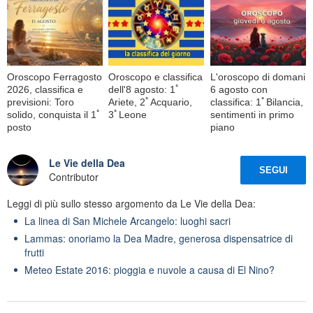
Oroscopo Ferragosto
Oroscopo e classifica
L'oroscopo di domani
2026, classifica e
dell'8 agosto: 1ﾟ
6 agosto con
previsioni: Toro
Ariete, 2ﾟAcquario,
classifica: 1ﾟBilancia,
solido, conquista il 1ﾟ
3ﾟLeone
sentimenti in primo
posto
piano
Le Vie della Dea
SEGUI
Contributor
Leggi di più sullo stesso argomento da Le Vie della Dea:
La linea di San Michele Arcangelo: luoghi sacri
Lammas: onoriamo la Dea Madre, generosa dispensatrice di
frutti
Meteo Estate 2016: pioggia e nuvole a causa di El Nino?