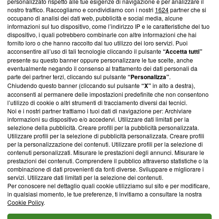
personalizzato rispetto alle tue esigenze di navigazione e per analizzare il
Questa sezione offre informazioni trasparenti su Blasting
nostro traffico. Raccogliamo e condividiamo con i nostri
1624
partner che si
News, sui nostri processi editoriali e su come ci impegniamo a
occupano di analisi dei dati web, pubblicità e social media, alcune
creare news di qualità. Inoltre, afferma la nostra aderenza a
informazioni sul tuo dispositivo, come l’indirizzo IP e le caratteristiche del tuo
‘Trust Project - News with Integrity’
Blasting News non è
dispositivo, i quali potrebbero combinarle con altre informazioni che hai
fornito loro o che hanno raccolto dal tuo utilizzo dei loro servizi. Puoi
ancora membro del programma, ma ha richiesto di farne
acconsentire all’uso di tali tecnologie cliccando il pulsante
“Accetta tutti”
parte; Trust Project non ha ancora effettuato una verifica di
presente su questo banner oppure personalizzare le tue scelte, anche
conformità agli standard.
eventualmente negando il consenso al trattamento dei dati personali da
parte dei partner terzi, cliccando sul pulsante
“Personalizza”
.
Su di noi
Chiudendo questo banner (cliccando sul pulsante
“X”
in alto a destra),
acconsenti al permanere delle impostazioni predefinite che non consentono
Team editoriale
l’utilizzo di cookie o altri strumenti di tracciamento diversi dai tecnici.
Noi e i nostri partner trattiamo i tuoi dati di navigazione per: Archiviare
Corporate
informazioni su dispositivo e/o accedervi. Utilizzare dati limitati per la
selezione della pubblicità. Creare profili per la pubblicità personalizzata.
Redazione
Utilizzare profili per la selezione di pubblicità personalizzata. Creare profili
per la personalizzazione dei contenuti. Utilizzare profili per la selezione di
Informativa Privacy
contenuti personalizzati. Misurare le prestazioni degli annunci. Misurare le
prestazioni dei contenuti. Comprendere il pubblico attraverso statistiche o la
Cookie Policy
combinazione di dati provenienti da fonti diverse. Sviluppare e migliorare i
servizi. Utilizzare dati limitati per la selezione dei contenuti.
Per conoscere nel dettaglio quali cookie utilizziamo sul sito e per modificare,
Blasting SA, IDI CHE-247.845.224, Via Carlo Frasca, 3 - 6900
in qualsiasi momento, le tue preferenze, ti invitiamo a consultare la nostra
Lugano (Svizzera) Tel:
+39 0690258937
Cookie Policy
.
© 2026 Blasting News