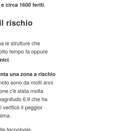
.
e circa 1600 feriti
l rischio
a le strutture che
olto tempo fa oppure
.
mici
enta una zona a rischio
remoto sono da molti anni
one c'è stata molta
magnitudo 6.9 che ha
 verificò il peggior
hima.
lle tecnologie