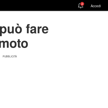
2
Accedi
può fare
emoto