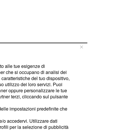
tto alle tue esigenze di
er che si occupano di analisi dei
caratteristiche del tuo dispositivo,
 utilizzo dei loro servizi. Puoi
ner oppure personalizzare le tue
tner terzi, cliccando sul pulsante
delle impostazioni predefinite che
e/o accedervi. Utilizzare dati
rofili per la selezione di pubblicità