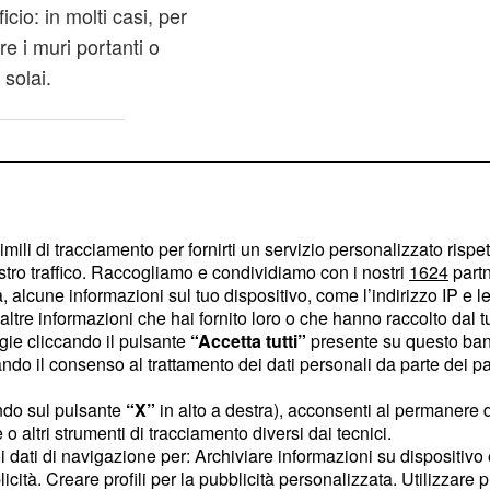
icio: in molti casi, per
re i muri portanti o
 solai.
imili di tracciamento per fornirti un servizio personalizzato rispe
stro traffico. Raccogliamo e condividiamo con i nostri
1624
partn
 alcune informazioni sul tuo dispositivo, come l’indirizzo IP e le 
ltre informazioni che hai fornito loro o che hanno raccolto dal tuo
ogie cliccando il pulsante
“Accetta tutti”
presente su questo ban
o il consenso al trattamento dei dati personali da parte dei par
ndo sul pulsante
“X”
in alto a destra), acconsenti al permanere 
o altri strumenti di tracciamento diversi dai tecnici.
uoi dati di navigazione per: Archiviare informazioni su dispositivo 
licità. Creare profili per la pubblicità personalizzata. Utilizzare p