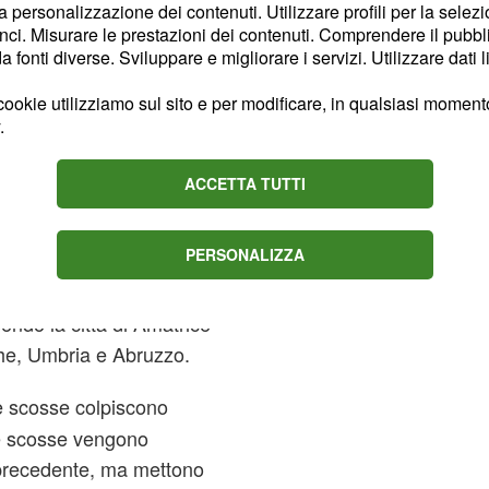
la personalizzazione dei contenuti. Utilizzare profili per la selez
le causato per la
ci. Misurare le prestazioni dei contenuti. Comprendere il pubblic
o della crosta terrestre
fonti diverse. Sviluppare e migliorare i servizi. Utilizzare dati l
ti. Quando questi attriti
ookie utilizziamo sul sito e per modificare, in qualsiasi momento,
,
 si rompono
.
energia che provoca il
e cosiddette
onde
ACCETTA TUTTI
PERSONALIZZA
mo evento sismico in Italia
si morti. Il terremoto ha
endo la città di Amatrice
che, Umbria e Abruzzo.
 scosse colpiscono
le scosse vengono
 precedente, ma mettono