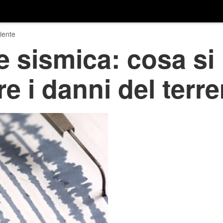
iente
 sismica: cosa si 
re i danni del terr