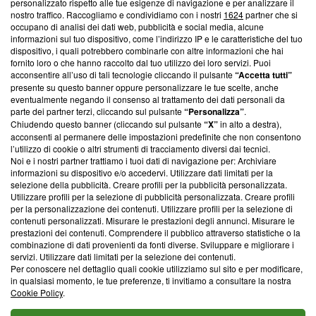
Questa sezione offre informazioni trasparenti su Blasting
personalizzato rispetto alle tue esigenze di navigazione e per analizzare il
nostro traffico. Raccogliamo e condividiamo con i nostri
1624
partner che si
News, sui nostri processi editoriali e su come ci impegniamo a
occupano di analisi dei dati web, pubblicità e social media, alcune
creare news di qualità. Inoltre, afferma la nostra aderenza a
informazioni sul tuo dispositivo, come l’indirizzo IP e le caratteristiche del tuo
‘Trust Project - News with Integrity’
Blasting News non è
dispositivo, i quali potrebbero combinarle con altre informazioni che hai
ancora membro del programma, ma ha richiesto di farne
fornito loro o che hanno raccolto dal tuo utilizzo dei loro servizi. Puoi
parte; Trust Project non ha ancora effettuato una verifica di
acconsentire all’uso di tali tecnologie cliccando il pulsante
“Accetta tutti”
conformità agli standard.
presente su questo banner oppure personalizzare le tue scelte, anche
eventualmente negando il consenso al trattamento dei dati personali da
parte dei partner terzi, cliccando sul pulsante
“Personalizza”
.
Su di noi
Chiudendo questo banner (cliccando sul pulsante
“X”
in alto a destra),
acconsenti al permanere delle impostazioni predefinite che non consentono
Team editoriale
l’utilizzo di cookie o altri strumenti di tracciamento diversi dai tecnici.
Noi e i nostri partner trattiamo i tuoi dati di navigazione per: Archiviare
Corporate
informazioni su dispositivo e/o accedervi. Utilizzare dati limitati per la
selezione della pubblicità. Creare profili per la pubblicità personalizzata.
Redazione
Utilizzare profili per la selezione di pubblicità personalizzata. Creare profili
per la personalizzazione dei contenuti. Utilizzare profili per la selezione di
Informativa Privacy
contenuti personalizzati. Misurare le prestazioni degli annunci. Misurare le
prestazioni dei contenuti. Comprendere il pubblico attraverso statistiche o la
Cookie Policy
combinazione di dati provenienti da fonti diverse. Sviluppare e migliorare i
servizi. Utilizzare dati limitati per la selezione dei contenuti.
Blasting SA, IDI CHE-247.845.224, Via Carlo Frasca, 3 - 6900
Per conoscere nel dettaglio quali cookie utilizziamo sul sito e per modificare,
Lugano (Svizzera) Tel:
+39 0690258937
in qualsiasi momento, le tue preferenze, ti invitiamo a consultare la nostra
Cookie Policy
.
© 2026 Blasting News