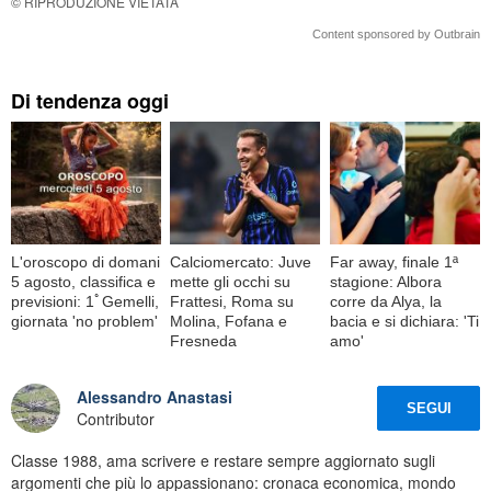
© RIPRODUZIONE VIETATA
Content sponsored by Outbrain
Di tendenza oggi
L'oroscopo di domani
Calciomercato: Juve
Far away, finale 1ª
5 agosto, classifica e
mette gli occhi su
stagione: Albora
previsioni: 1ﾟGemelli,
Frattesi, Roma su
corre da Alya, la
giornata 'no problem'
Molina, Fofana e
bacia e si dichiara: 'Ti
Fresneda
amo'
Alessandro Anastasi
SEGUI
Contributor
Classe 1988, ama scrivere e restare sempre aggiornato sugli
argomenti che più lo appassionano: cronaca economica, mondo