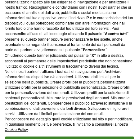
Questa sezione offre informazioni trasparenti su Blasting
personalizzato rispetto alle tue esigenze di navigazione e per analizzare il
nostro traffico. Raccogliamo e condividiamo con i nostri
1624
partner che si
News, sui nostri processi editoriali e su come ci impegniamo a
occupano di analisi dei dati web, pubblicità e social media, alcune
creare news di qualità. Inoltre, afferma la nostra aderenza a
informazioni sul tuo dispositivo, come l’indirizzo IP e le caratteristiche del tuo
‘Trust Project - News with Integrity’
Blasting News non è
dispositivo, i quali potrebbero combinarle con altre informazioni che hai
ancora membro del programma, ma ha richiesto di farne
fornito loro o che hanno raccolto dal tuo utilizzo dei loro servizi. Puoi
parte; Trust Project non ha ancora effettuato una verifica di
acconsentire all’uso di tali tecnologie cliccando il pulsante
“Accetta tutti”
conformità agli standard.
presente su questo banner oppure personalizzare le tue scelte, anche
eventualmente negando il consenso al trattamento dei dati personali da
parte dei partner terzi, cliccando sul pulsante
“Personalizza”
.
Su di noi
Chiudendo questo banner (cliccando sul pulsante
“X”
in alto a destra),
acconsenti al permanere delle impostazioni predefinite che non consentono
Team editoriale
l’utilizzo di cookie o altri strumenti di tracciamento diversi dai tecnici.
Noi e i nostri partner trattiamo i tuoi dati di navigazione per: Archiviare
Corporate
informazioni su dispositivo e/o accedervi. Utilizzare dati limitati per la
selezione della pubblicità. Creare profili per la pubblicità personalizzata.
Redazione
Utilizzare profili per la selezione di pubblicità personalizzata. Creare profili
per la personalizzazione dei contenuti. Utilizzare profili per la selezione di
Informativa Privacy
contenuti personalizzati. Misurare le prestazioni degli annunci. Misurare le
prestazioni dei contenuti. Comprendere il pubblico attraverso statistiche o la
Cookie Policy
combinazione di dati provenienti da fonti diverse. Sviluppare e migliorare i
servizi. Utilizzare dati limitati per la selezione dei contenuti.
Blasting SA, IDI CHE-247.845.224, Via Carlo Frasca, 3 - 6900
Per conoscere nel dettaglio quali cookie utilizziamo sul sito e per modificare,
Lugano (Svizzera) Tel:
+39 0690258937
in qualsiasi momento, le tue preferenze, ti invitiamo a consultare la nostra
Cookie Policy
.
© 2026 Blasting News