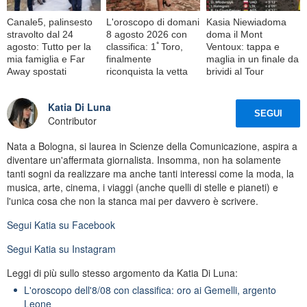
Canale5, palinsesto
L'oroscopo di domani
Kasia Niewiadoma
stravolto dal 24
8 agosto 2026 con
doma il Mont
agosto: Tutto per la
classifica: 1ﾟToro,
Ventoux: tappa e
mia famiglia e Far
finalmente
maglia in un finale da
Away spostati
riconquista la vetta
brividi al Tour
Katia Di Luna
SEGUI
Contributor
Nata a Bologna, si laurea in Scienze della Comunicazione, aspira a
diventare un'affermata giornalista. Insomma, non ha solamente
tanti sogni da realizzare ma anche tanti interessi come la moda, la
musica, arte, cinema, i viaggi (anche quelli di stelle e pianeti) e
l'unica cosa che non la stanca mai per davvero è scrivere.
Segui
Katia
su Facebook
Segui
Katia
su Instagram
Leggi di più sullo stesso argomento da Katia Di Luna:
L'oroscopo dell'8/08 con classifica: oro ai Gemelli, argento
Leone