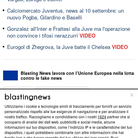
Calciomercato Juventus, news al 10 settembre: un
nuovo Pogba, Gilardino e Baselli
Gonzalez all'Inter e Frattesi alla Juve ma l'operazione
non convince i tifosi nerazzurri
VIDEO
Eurogol di Zhegrova, la Juve batte il Chelsea
VIDEO
Blasting News lavora con l’Unione Europea nella lotta
contro le fake news
ABOUT
LINEA EDITORIALE
Utilizziamo i cookie e tecnologie simili di tracciamento per fornirti un servizio
Questa sezione offre informazioni trasparenti su Blasting
personalizzato rispetto alle tue esigenze di navigazione e per analizzare il
nostro traffico. Raccogliamo e condividiamo con i nostri
1624
partner che si
News, sui nostri processi editoriali e su come ci impegniamo a
occupano di analisi dei dati web, pubblicità e social media, alcune
creare news di qualità. Inoltre, afferma la nostra aderenza a
informazioni sul tuo dispositivo, come l’indirizzo IP e le caratteristiche del tuo
‘Trust Project - News with Integrity’
Blasting News non è
dispositivo, i quali potrebbero combinarle con altre informazioni che hai
ancora membro del programma, ma ha richiesto di farne
fornito loro o che hanno raccolto dal tuo utilizzo dei loro servizi. Puoi