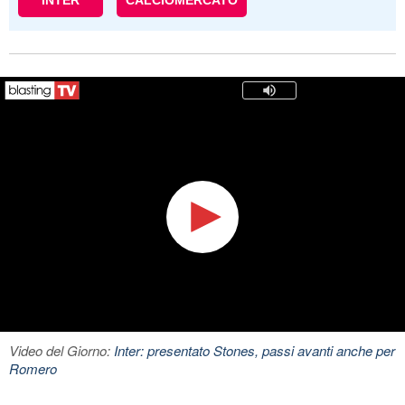
INTER
CALCIOMERCATO
Video del Giorno:
Inter: presentato Stones, passi avanti anche per
Romero