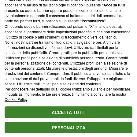
parte; Trust Project non ha ancora effettuato una verifica di
acconsentire all’uso di tali tecnologie cliccando il pulsante
“Accetta tutti”
conformità agli standard.
presente su questo banner oppure personalizzare le tue scelte, anche
eventualmente negando il consenso al trattamento dei dati personali da
parte dei partner terzi, cliccando sul pulsante
“Personalizza”
.
Su di noi
Chiudendo questo banner (cliccando sul pulsante
“X”
in alto a destra),
acconsenti al permanere delle impostazioni predefinite che non consentono
Team editoriale
l’utilizzo di cookie o altri strumenti di tracciamento diversi dai tecnici.
Noi e i nostri partner trattiamo i tuoi dati di navigazione per: Archiviare
Corporate
informazioni su dispositivo e/o accedervi. Utilizzare dati limitati per la
selezione della pubblicità. Creare profili per la pubblicità personalizzata.
Redazione
Utilizzare profili per la selezione di pubblicità personalizzata. Creare profili
per la personalizzazione dei contenuti. Utilizzare profili per la selezione di
Informativa Privacy
contenuti personalizzati. Misurare le prestazioni degli annunci. Misurare le
prestazioni dei contenuti. Comprendere il pubblico attraverso statistiche o la
Cookie Policy
combinazione di dati provenienti da fonti diverse. Sviluppare e migliorare i
servizi. Utilizzare dati limitati per la selezione dei contenuti.
Blasting SA, IDI CHE-247.845.224, Via Carlo Frasca, 3 - 6900
Per conoscere nel dettaglio quali cookie utilizziamo sul sito e per modificare,
Lugano (Svizzera) Tel:
+39 0690258937
in qualsiasi momento, le tue preferenze, ti invitiamo a consultare la nostra
Cookie Policy
.
© 2026 Blasting News
ACCETTA TUTTI
PERSONALIZZA