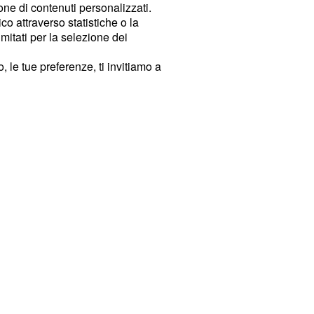
ione di contenuti personalizzati.
o attraverso statistiche o la
imitati per la selezione dei
 le tue preferenze, ti invitiamo a