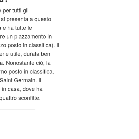
er tutti gli
r si presenta a questo
 e ha tutte le
are un piazzamento in
zo posto in classifica). Il
erie utile, durata ben
la. Nonostante ciò, la
mo posto in classifica,
Saint Germain. Il
in casa, dove ha
quattro sconfitte.