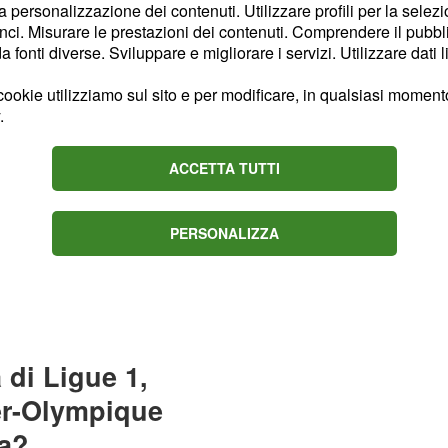
la personalizzazione dei contenuti. Utilizzare profili per la selez
ci. Misurare le prestazioni dei contenuti. Comprendere il pubblic
fonti diverse. Sviluppare e migliorare i servizi. Utilizzare dati l
ookie utilizziamo sul sito e per modificare, in qualsiasi momento,
.
ACCETTA TUTTI
PERSONALIZZA
 di Ligue 1,
er-Olympique
ta?