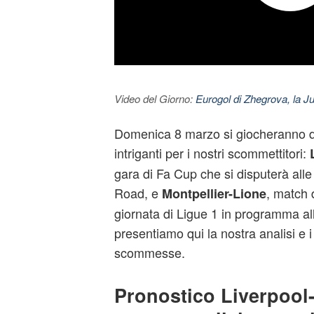
Video del Giorno:
Eurogol di Zhegrova, la Ju
Domenica 8 marzo si giocheranno d
intriganti per i nostri scommettitori:
gara di Fa Cup che si disputerà alle
Road, e
, match 
Montpellier-Lione
giornata di Ligue 1 in programma all
presentiamo qui la nostra analisi e i 
scommesse.
Pronostico Liverpool