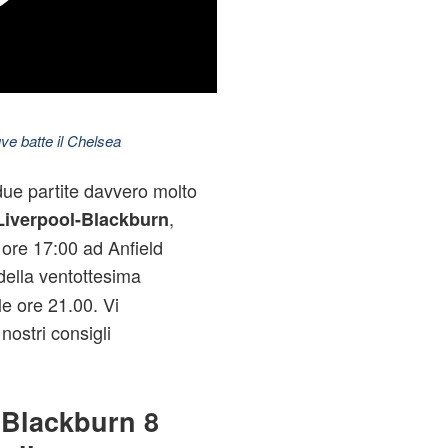
ve batte il Chelsea
ue partite davvero molto
,
Liverpool-Blackburn
 ore 17:00 ad Anfield
della ventottesima
e ore 21.00. Vi
nostri consigli
-Blackburn 8