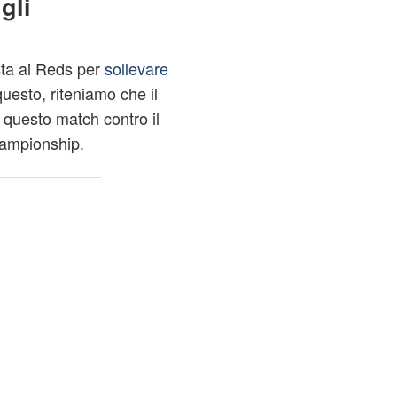
gli
sta ai Reds per
sollevare
uesto, riteniamo che il
questo match contro il
hampionship.