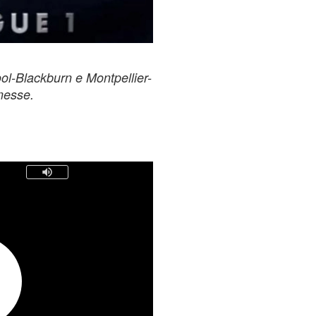
ool-Blackburn e Montpellier-
messe.