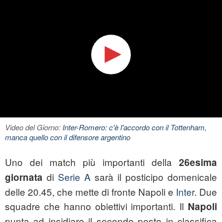
Video del Giorno:
Inter-Romero: c'è l'accordo con il Tottenham,
manca quello con il difensore argentino
Uno dei match più importanti della
26esima
di
Serie A
sarà il posticipo domenicale
giornata
delle 20.45, che mette di fronte Napoli e
Inter
. Due
squadre che hanno obiettivi importanti. Il
Napoli
punta ad insidiare il secondo posto in classifica