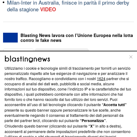
Milan-Inter in Australia, finisce in parità il primo derby
della stagione
VIDEO
Blasting News lavora con l’Unione Europea nella lotta
contro le fake news
ABOUT
LINEA EDITORIALE
Utilizziamo i cookie e tecnologie simili di tracciamento per fornirti un servizio
Questa sezione offre informazioni trasparenti su Blasting
personalizzato rispetto alle tue esigenze di navigazione e per analizzare il
nostro traffico. Raccogliamo e condividiamo con i nostri
1624
partner che si
News, sui nostri processi editoriali e su come ci impegniamo a
occupano di analisi dei dati web, pubblicità e social media, alcune
creare news di qualità. Inoltre, afferma la nostra aderenza a
informazioni sul tuo dispositivo, come l’indirizzo IP e le caratteristiche del tuo
‘Trust Project - News with Integrity’
Blasting News non è
dispositivo, i quali potrebbero combinarle con altre informazioni che hai
ancora membro del programma, ma ha richiesto di farne
fornito loro o che hanno raccolto dal tuo utilizzo dei loro servizi. Puoi
parte; Trust Project non ha ancora effettuato una verifica di
acconsentire all’uso di tali tecnologie cliccando il pulsante
“Accetta tutti”
conformità agli standard.
presente su questo banner oppure personalizzare le tue scelte, anche
eventualmente negando il consenso al trattamento dei dati personali da
parte dei partner terzi, cliccando sul pulsante
“Personalizza”
.
Su di noi
Chiudendo questo banner (cliccando sul pulsante
“X”
in alto a destra),
acconsenti al permanere delle impostazioni predefinite che non consentono
Team editoriale
l’utilizzo di cookie o altri strumenti di tracciamento diversi dai tecnici.