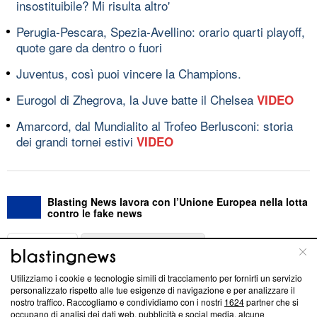
insostituibile? Mi risulta altro'
Perugia-Pescara, Spezia-Avellino: orario quarti playoff,
quote gare da dentro o fuori
Juventus, così puoi vincere la Champions.
Eurogol di Zhegrova, la Juve batte il Chelsea
VIDEO
Amarcord, dal Mundialito al Trofeo Berlusconi: storia
dei grandi tornei estivi
VIDEO
Blasting News lavora con l’Unione Europea nella lotta
contro le fake news
ABOUT
LINEA EDITORIALE
Utilizziamo i cookie e tecnologie simili di tracciamento per fornirti un servizio
Questa sezione offre informazioni trasparenti su Blasting
personalizzato rispetto alle tue esigenze di navigazione e per analizzare il
nostro traffico. Raccogliamo e condividiamo con i nostri
1624
partner che si
News, sui nostri processi editoriali e su come ci impegniamo a
occupano di analisi dei dati web, pubblicità e social media, alcune