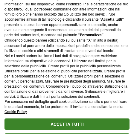
creare news di qualità. Inoltre, afferma la nostra aderenza a
informazioni sul tuo dispositivo, come l’indirizzo IP e le caratteristiche del tuo
‘Trust Project - News with Integrity’
Blasting News non è
dispositivo, i quali potrebbero combinarle con altre informazioni che hai
ancora membro del programma, ma ha richiesto di farne
fornito loro o che hanno raccolto dal tuo utilizzo dei loro servizi. Puoi
parte; Trust Project non ha ancora effettuato una verifica di
acconsentire all’uso di tali tecnologie cliccando il pulsante
“Accetta tutti”
conformità agli standard.
presente su questo banner oppure personalizzare le tue scelte, anche
eventualmente negando il consenso al trattamento dei dati personali da
parte dei partner terzi, cliccando sul pulsante
“Personalizza”
.
Su di noi
Chiudendo questo banner (cliccando sul pulsante
“X”
in alto a destra),
acconsenti al permanere delle impostazioni predefinite che non consentono
Team editoriale
l’utilizzo di cookie o altri strumenti di tracciamento diversi dai tecnici.
Noi e i nostri partner trattiamo i tuoi dati di navigazione per: Archiviare
Corporate
informazioni su dispositivo e/o accedervi. Utilizzare dati limitati per la
selezione della pubblicità. Creare profili per la pubblicità personalizzata.
Redazione
Utilizzare profili per la selezione di pubblicità personalizzata. Creare profili
per la personalizzazione dei contenuti. Utilizzare profili per la selezione di
Informativa Privacy
contenuti personalizzati. Misurare le prestazioni degli annunci. Misurare le
prestazioni dei contenuti. Comprendere il pubblico attraverso statistiche o la
Cookie Policy
combinazione di dati provenienti da fonti diverse. Sviluppare e migliorare i
servizi. Utilizzare dati limitati per la selezione dei contenuti.
Blasting SA, IDI CHE-247.845.224, Via Carlo Frasca, 3 - 6900
Per conoscere nel dettaglio quali cookie utilizziamo sul sito e per modificare,
Lugano (Svizzera) Tel:
+39 0690258937
in qualsiasi momento, le tue preferenze, ti invitiamo a consultare la nostra
Cookie Policy
.
© 2026 Blasting News
ACCETTA TUTTI