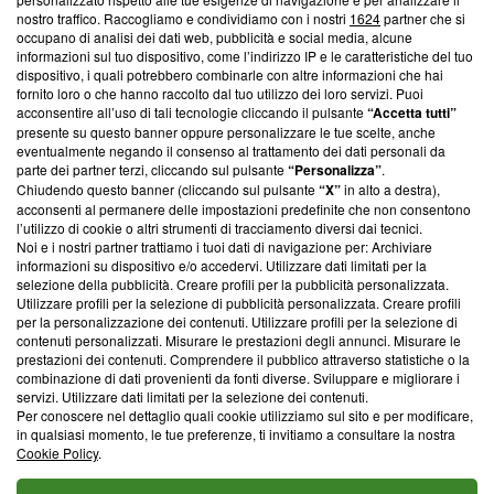
nostro traffico. Raccogliamo e condividiamo con i nostri
1624
partner che si
News, sui nostri processi editoriali e su come ci impegniamo a
occupano di analisi dei dati web, pubblicità e social media, alcune
creare news di qualità. Inoltre, afferma la nostra aderenza a
informazioni sul tuo dispositivo, come l’indirizzo IP e le caratteristiche del tuo
‘Trust Project - News with Integrity’
Blasting News non è
dispositivo, i quali potrebbero combinarle con altre informazioni che hai
ancora membro del programma, ma ha richiesto di farne
fornito loro o che hanno raccolto dal tuo utilizzo dei loro servizi. Puoi
parte; Trust Project non ha ancora effettuato una verifica di
acconsentire all’uso di tali tecnologie cliccando il pulsante
“Accetta tutti”
conformità agli standard.
presente su questo banner oppure personalizzare le tue scelte, anche
eventualmente negando il consenso al trattamento dei dati personali da
parte dei partner terzi, cliccando sul pulsante
“Personalizza”
.
Su di noi
Chiudendo questo banner (cliccando sul pulsante
“X”
in alto a destra),
acconsenti al permanere delle impostazioni predefinite che non consentono
Team editoriale
l’utilizzo di cookie o altri strumenti di tracciamento diversi dai tecnici.
Noi e i nostri partner trattiamo i tuoi dati di navigazione per: Archiviare
Corporate
informazioni su dispositivo e/o accedervi. Utilizzare dati limitati per la
selezione della pubblicità. Creare profili per la pubblicità personalizzata.
Redazione
Utilizzare profili per la selezione di pubblicità personalizzata. Creare profili
per la personalizzazione dei contenuti. Utilizzare profili per la selezione di
Informativa Privacy
contenuti personalizzati. Misurare le prestazioni degli annunci. Misurare le
prestazioni dei contenuti. Comprendere il pubblico attraverso statistiche o la
Cookie Policy
combinazione di dati provenienti da fonti diverse. Sviluppare e migliorare i
servizi. Utilizzare dati limitati per la selezione dei contenuti.
Blasting SA, IDI CHE-247.845.224, Via Carlo Frasca, 3 - 6900
Per conoscere nel dettaglio quali cookie utilizziamo sul sito e per modificare,
Lugano (Svizzera) Tel:
+39 0690258937
in qualsiasi momento, le tue preferenze, ti invitiamo a consultare la nostra
Cookie Policy
.
© 2026 Blasting News