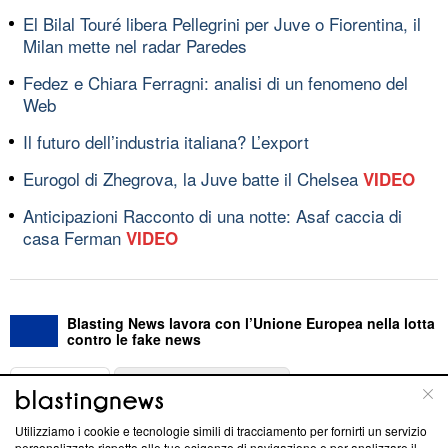
El Bilal Touré libera Pellegrini per Juve o Fiorentina, il
Milan mette nel radar Paredes
Fedez e Chiara Ferragni: analisi di un fenomeno del
Web
Il futuro dell’industria italiana? L’export
Eurogol di Zhegrova, la Juve batte il Chelsea
VIDEO
Anticipazioni Racconto di una notte: Asaf caccia di
casa Ferman
VIDEO
Blasting News lavora con l’Unione Europea nella lotta
contro le fake news
ABOUT
LINEA EDITORIALE
Utilizziamo i cookie e tecnologie simili di tracciamento per fornirti un servizio
Questa sezione offre informazioni trasparenti su Blasting
personalizzato rispetto alle tue esigenze di navigazione e per analizzare il