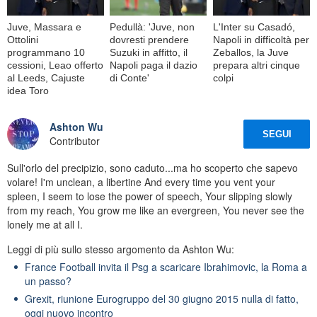
Juve, Massara e
Pedullà: 'Juve, non
L'Inter su Casadó,
Ottolini
dovresti prendere
Napoli in difficoltà per
programmano 10
Suzuki in affitto, il
Zeballos, la Juve
cessioni, Leao offerto
Napoli paga il dazio
prepara altri cinque
al Leeds, Cajuste
di Conte'
colpi
idea Toro
Ashton Wu
SEGUI
Contributor
Sull'orlo del precipizio, sono caduto...ma ho scoperto che sapevo
volare! I'm unclean, a libertine And every time you vent your
spleen, I seem to lose the power of speech, Your slipping slowly
from my reach, You grow me like an evergreen, You never see the
lonely me at all I.
Leggi di più sullo stesso argomento da Ashton Wu:
France Football invita il Psg a scaricare Ibrahimovic, la Roma a
un passo?
Grexit, riunione Eurogruppo del 30 giugno 2015 nulla di fatto,
oggi nuovo incontro