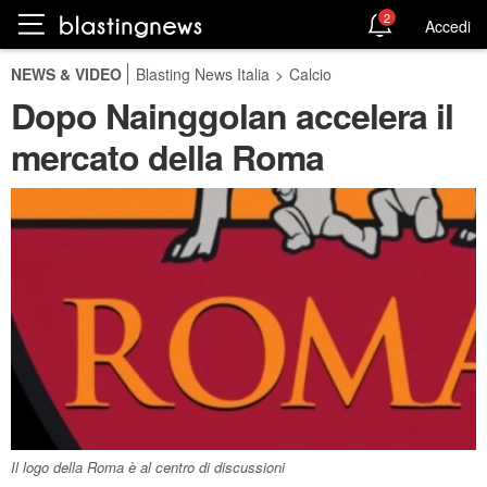
2
Accedi
NEWS & VIDEO
Blasting News Italia
>
Calcio
Dopo Nainggolan accelera il
mercato della Roma
Il logo della Roma è al centro di discussioni