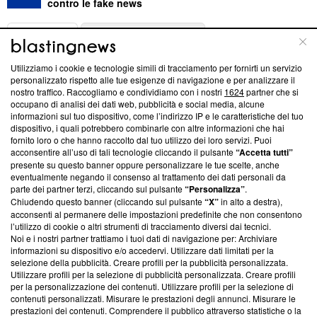
contro le fake news
ABOUT
LINEA EDITORIALE
Utilizziamo i cookie e tecnologie simili di tracciamento per fornirti un servizio
Questa sezione offre informazioni trasparenti su Blasting
personalizzato rispetto alle tue esigenze di navigazione e per analizzare il
nostro traffico. Raccogliamo e condividiamo con i nostri
1624
partner che si
News, sui nostri processi editoriali e su come ci impegniamo a
occupano di analisi dei dati web, pubblicità e social media, alcune
creare news di qualità. Inoltre, afferma la nostra aderenza a
informazioni sul tuo dispositivo, come l’indirizzo IP e le caratteristiche del tuo
‘Trust Project - News with Integrity’
Blasting News non è
dispositivo, i quali potrebbero combinarle con altre informazioni che hai
ancora membro del programma, ma ha richiesto di farne
fornito loro o che hanno raccolto dal tuo utilizzo dei loro servizi. Puoi
parte; Trust Project non ha ancora effettuato una verifica di
acconsentire all’uso di tali tecnologie cliccando il pulsante
“Accetta tutti”
conformità agli standard.
presente su questo banner oppure personalizzare le tue scelte, anche
eventualmente negando il consenso al trattamento dei dati personali da
parte dei partner terzi, cliccando sul pulsante
“Personalizza”
.
Su di noi
Chiudendo questo banner (cliccando sul pulsante
“X”
in alto a destra),
acconsenti al permanere delle impostazioni predefinite che non consentono
Team editoriale
l’utilizzo di cookie o altri strumenti di tracciamento diversi dai tecnici.
Noi e i nostri partner trattiamo i tuoi dati di navigazione per: Archiviare
Corporate
informazioni su dispositivo e/o accedervi. Utilizzare dati limitati per la
selezione della pubblicità. Creare profili per la pubblicità personalizzata.
Redazione
Utilizzare profili per la selezione di pubblicità personalizzata. Creare profili
per la personalizzazione dei contenuti. Utilizzare profili per la selezione di
Informativa Privacy
contenuti personalizzati. Misurare le prestazioni degli annunci. Misurare le
prestazioni dei contenuti. Comprendere il pubblico attraverso statistiche o la
Cookie Policy