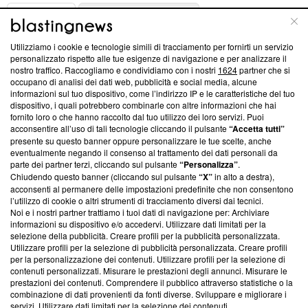
ABOUT
LINEA EDITORIALE
Utilizziamo i cookie e tecnologie simili di tracciamento per fornirti un servizio
Questa sezione offre informazioni trasparenti su Blasting
personalizzato rispetto alle tue esigenze di navigazione e per analizzare il
nostro traffico. Raccogliamo e condividiamo con i nostri
1624
partner che si
News, sui nostri processi editoriali e su come ci impegniamo a
occupano di analisi dei dati web, pubblicità e social media, alcune
creare news di qualità. Inoltre, afferma la nostra aderenza a
informazioni sul tuo dispositivo, come l’indirizzo IP e le caratteristiche del tuo
‘Trust Project - News with Integrity’
Blasting News non è
dispositivo, i quali potrebbero combinarle con altre informazioni che hai
ancora membro del programma, ma ha richiesto di farne
fornito loro o che hanno raccolto dal tuo utilizzo dei loro servizi. Puoi
parte; Trust Project non ha ancora effettuato una verifica di
acconsentire all’uso di tali tecnologie cliccando il pulsante
“Accetta tutti”
conformità agli standard.
presente su questo banner oppure personalizzare le tue scelte, anche
eventualmente negando il consenso al trattamento dei dati personali da
parte dei partner terzi, cliccando sul pulsante
“Personalizza”
.
Su di noi
Chiudendo questo banner (cliccando sul pulsante
“X”
in alto a destra),
acconsenti al permanere delle impostazioni predefinite che non consentono
Team editoriale
l’utilizzo di cookie o altri strumenti di tracciamento diversi dai tecnici.
Noi e i nostri partner trattiamo i tuoi dati di navigazione per: Archiviare
Corporate
informazioni su dispositivo e/o accedervi. Utilizzare dati limitati per la
selezione della pubblicità. Creare profili per la pubblicità personalizzata.
Redazione
Utilizzare profili per la selezione di pubblicità personalizzata. Creare profili
per la personalizzazione dei contenuti. Utilizzare profili per la selezione di
Informativa Privacy
contenuti personalizzati. Misurare le prestazioni degli annunci. Misurare le
prestazioni dei contenuti. Comprendere il pubblico attraverso statistiche o la
Cookie Policy
combinazione di dati provenienti da fonti diverse. Sviluppare e migliorare i
servizi. Utilizzare dati limitati per la selezione dei contenuti.