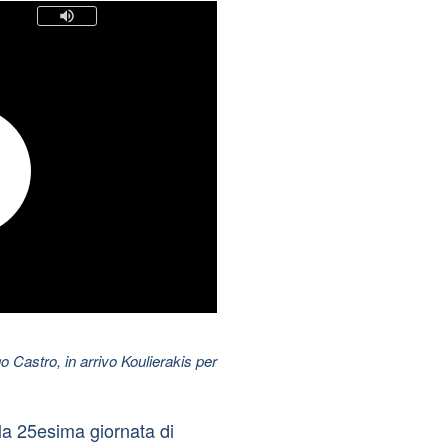
 Castro, in arrivo Koulierakis per
la 25esima giornata di