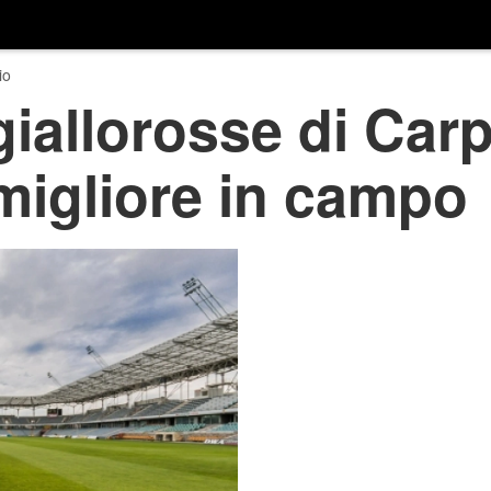
io
giallorosse di Car
 migliore in campo