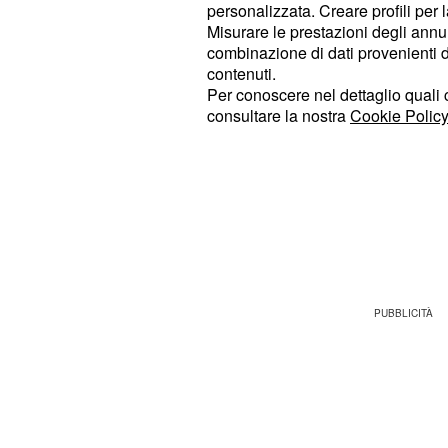
personalizzata. Creare profili per 
delle pezze importanti nella difesa
Misurare le prestazioni degli annun
nell'occasione del gol del pari.
combinazione di dati provenienti da 
contenuti.
la sua ingenuità che di f
Rudiger 5:
Per conoscere nel dettaglio quali c
consultare la nostra
Cookie Policy
del pareggio è da difensore diletta
non può arrivare alla sufficienza.
ha la possibilità di spinger
Digne 7:
sinistra nella ripresa e trova il gol
vantaggio con un tiro che sorprende