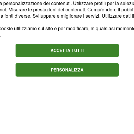
la personalizzazione dei contenuti. Utilizzare profili per la selez
 della Roma. Sorpreso
ci. Misurare le prestazioni dei contenuti. Comprendere il pubblic
fonti diverse. Sviluppare e migliorare i servizi. Utilizzare dati l
atto porta Lasagna al gol
ookie utilizziamo sul sito e per modificare, in qualsiasi momento,
.
nte. Voto che ovviamente
ACCETTA TUTTI
e di più sulla fascia
 del momentaneo
PERSONALIZZA
 Belec.