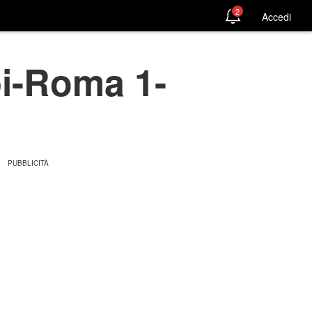
2
Accedi
pi-Roma 1-