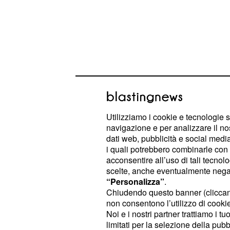
Le pagelle dei giallor
Utilizziamo i cookie e tecnologie s
navigazione e per analizzare il no
non deve compiere gra
Szczesny 6:
dati web, pubblicità e social media,
raccogliere la palla nel sacco dopo
i quali potrebbero combinarle con a
Mbakogu-Lasagna. Non poteva far n
acconsentire all’uso di tali tecnol
scelte, anche eventualmente negand
“Personalizza”
.
terzino votato all'attacc
Florenzi 6:
Chiudendo questo banner (clicca
viene premiata. Merita però un voto 
non consentono l’utilizzo di cookie 
Noi e i nostri partner trattiamo i t
è lui che spesso e vol
Manolas 6.5:
limitati per la selezione della pubb