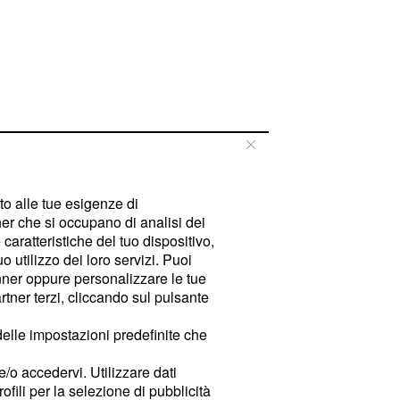
tto alle tue esigenze di
er che si occupano di analisi dei
caratteristiche del tuo dispositivo,
 utilizzo dei loro servizi. Puoi
ner oppure personalizzare le tue
tner terzi, cliccando sul pulsante
delle impostazioni predefinite che
e/o accedervi. Utilizzare dati
rofili per la selezione di pubblicità