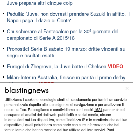
Juve prepara altri cinque colpi
Pedullà: 'Juve, non dovresti prendere Suzuki in affitto, il
Napoli paga il dazio di Conte'
Chi schierare al Fantacalcio per la 30ª giornata del
campionato di Serie A 2015/16
Pronostici Serie B sabato 19 marzo: dritte vincenti su
segni e risultati esatti
Eurogol di Zhegrova, la Juve batte il Chelsea
VIDEO
Milan-Inter in Australia, finisce in parità il primo derby
della stagione
VIDEO
Utilizziamo i cookie e tecnologie simili di tracciamento per fornirti un servizio
personalizzato rispetto alle tue esigenze di navigazione e per analizzare il
Blasting News lavora con l’Unione Europea nella lotta
nostro traffico. Raccogliamo e condividiamo con i nostri
1624
partner che si
contro le fake news
occupano di analisi dei dati web, pubblicità e social media, alcune
informazioni sul tuo dispositivo, come l’indirizzo IP e le caratteristiche del tuo
dispositivo, i quali potrebbero combinarle con altre informazioni che hai
ABOUT
LINEA EDITORIALE
fornito loro o che hanno raccolto dal tuo utilizzo dei loro servizi. Puoi