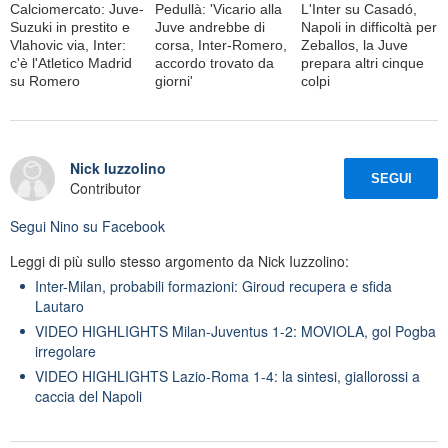
Calciomercato: Juve-
Pedullà: 'Vicario alla
L'Inter su Casadó,
Suzuki in prestito e
Juve andrebbe di
Napoli in difficoltà per
Vlahovic via, Inter:
corsa, Inter-Romero,
Zeballos, la Juve
c'è l'Atletico Madrid
accordo trovato da
prepara altri cinque
su Romero
giorni'
colpi
Nick Iuzzolino
SEGUI
Contributor
Segui
Nino
su Facebook
Leggi di più sullo stesso argomento da Nick Iuzzolino:
Inter-Milan, probabili formazioni: Giroud recupera e sfida
Lautaro
VIDEO HIGHLIGHTS Milan-Juventus 1-2: MOVIOLA, gol Pogba
irregolare
VIDEO HIGHLIGHTS Lazio-Roma 1-4: la sintesi, giallorossi a
caccia del Napoli