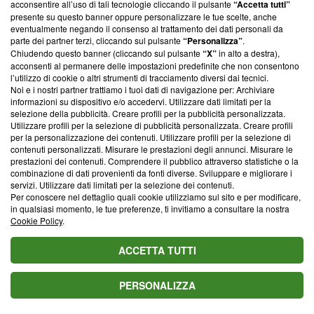
acconsentire all’uso di tali tecnologie cliccando il pulsante
“Accetta tutti”
presente su questo banner oppure personalizzare le tue scelte, anche
eventualmente negando il consenso al trattamento dei dati personali da
Questa sezione offre informazioni trasparenti su Blasting
parte dei partner terzi, cliccando sul pulsante
“Personalizza”
.
News, sui nostri processi editoriali e su come ci impegniamo a
Chiudendo questo banner (cliccando sul pulsante
“X”
in alto a destra),
creare news di qualità. Inoltre, afferma la nostra aderenza a
acconsenti al permanere delle impostazioni predefinite che non consentono
‘Trust Project - News with Integrity’
Blasting News non è
l’utilizzo di cookie o altri strumenti di tracciamento diversi dai tecnici.
ancora membro del programma, ma ha richiesto di farne
Noi e i nostri partner trattiamo i tuoi dati di navigazione per: Archiviare
parte; Trust Project non ha ancora effettuato una verifica di
informazioni su dispositivo e/o accedervi. Utilizzare dati limitati per la
selezione della pubblicità. Creare profili per la pubblicità personalizzata.
conformità agli standard.
Utilizzare profili per la selezione di pubblicità personalizzata. Creare profili
per la personalizzazione dei contenuti. Utilizzare profili per la selezione di
Su di noi
contenuti personalizzati. Misurare le prestazioni degli annunci. Misurare le
prestazioni dei contenuti. Comprendere il pubblico attraverso statistiche o la
Team editoriale
combinazione di dati provenienti da fonti diverse. Sviluppare e migliorare i
servizi. Utilizzare dati limitati per la selezione dei contenuti.
Corporate
Per conoscere nel dettaglio quali cookie utilizziamo sul sito e per modificare,
in qualsiasi momento, le tue preferenze, ti invitiamo a consultare la nostra
Redazione
Cookie Policy
.
Informativa Privacy
ACCETTA TUTTI
Cookie Policy
PERSONALIZZA
Blasting SA, IDI CHE-247.845.224, Via Carlo Frasca, 3 - 6900
Lugano (Svizzera) Tel:
+39 0690258937