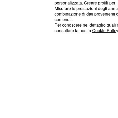
quarto di finale parte con tutti i favo
personalizzata. Creare profili per 
con la Juventus ha dimostrato che 
Misurare le prestazioni degli annun
combinazione di dati provenienti da 
debole i tedeschi ce l'hanno. Il Benf
contenuti.
bomber Jonas in corsa per la scarpa
Per conoscere nel dettaglio quali c
consultare la nostra
Cookie Policy