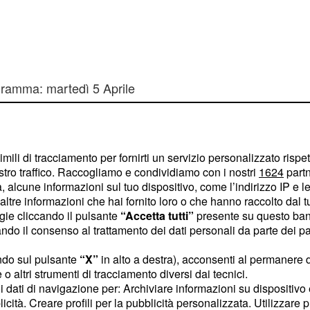
gramma: martedì 5 Aprile
olo tra Barcellona e
enfica; mentre
data dei quarti di finale
imili di tracciamento per fornirti un servizio personalizzato rispe
an City. Ma analizziamo
stro traffico. Raccogliamo e condividiamo con i nostri
1624
partn
nostici che secondo noi
 alcune informazioni sul tuo dispositivo, come l’indirizzo IP e le 
ltre informazioni che hai fornito loro o che hanno raccolto dal tuo
ogie cliccando il pulsante
“Accetta tutti”
presente su questo ban
o il consenso al trattamento dei dati personali da parte dei par
 ore 20:45
ndo sul pulsante
“X”
in alto a destra), acconsenti al permanere 
oni bavaresi sono una
o altri strumenti di tracciamento diversi dai tecnici.
uoi dati di navigazione per: Archiviare informazioni su dispositivo 
 finale quindi in questo
licità. Creare profili per la pubblicità personalizzata. Utilizzare p