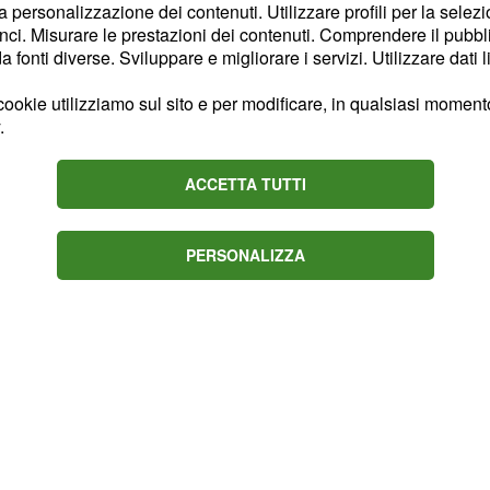
ri dei pronostici. La sfida
la personalizzazione dei contenuti. Utilizzare profili per la selez
qualche piccolo punto
ci. Misurare le prestazioni dei contenuti. Comprendere il pubblic
fonti diverse. Sviluppare e migliorare i servizi. Utilizzare dati l
ica invece punta tutto sul
 d'oro.
ookie utilizziamo sul sito e per modificare, in qualsiasi momento,
.
ACCETTA TUTTI
PERSONALIZZA