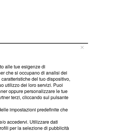
tto alle tue esigenze di
er che si occupano di analisi dei
caratteristiche del tuo dispositivo,
 utilizzo dei loro servizi. Puoi
ner oppure personalizzare le tue
tner terzi, cliccando sul pulsante
delle impostazioni predefinite che
e/o accedervi. Utilizzare dati
rofili per la selezione di pubblicità