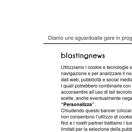
Diamo uno sguardoalle gare in pro
ore 20:45 si giocherà il derby spagn
Atletico Madrid e Bayern Monaco- B
mercoledì 6 Aprile si concluderà l'an
Utilizziamo i cookie e tecnologie s
con Wolfsburg-Real Madrid e Psg-M
navigazione e per analizzare il no
in dettaglio le partite fornendo pro
dati web, pubblicità e social media,
i quali potrebbero combinarle con a
sembrano i più probabili.
acconsentire all’uso di tali tecnol
scelte, anche eventualmente negand
Martedì 5 Aprile 2016
“Personalizza”
.
Chiudendo questo banner (clicca
: i campi
Bayern Monaco-Benfica
non consentono l’utilizzo di cookie 
Noi e i nostri partner trattiamo i t
delle squadre favorite per la vittoria
limitati per la selezione della pubb