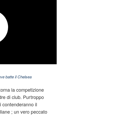
ve batte il Chelsea
torna la competizione
re di club. Purtroppo
i contenderanno il
aliane ; un vero peccato