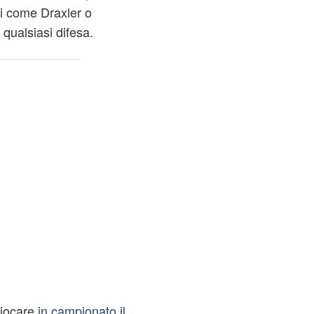
i come Draxler o
qualsiasi difesa.
giocare
in campionato il