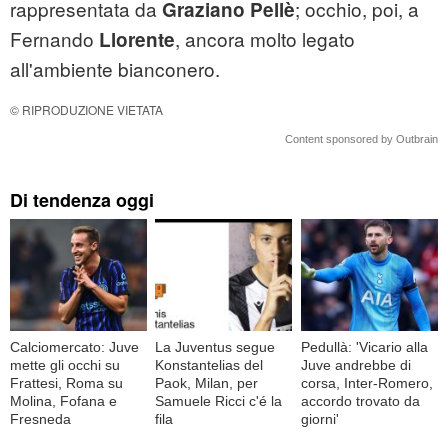
rappresentata da
; occhio, poi, a
Graziano Pellè
Fernando
, ancora molto legato
Llorente
all'ambiente bianconero.
© RIPRODUZIONE VIETATA
Content sponsored by Outbrain
Di tendenza oggi
Calciomercato: Juve
La Juventus segue
Pedullà: 'Vicario alla
mette gli occhi su
Konstantelias del
Juve andrebbe di
Frattesi, Roma su
Paok, Milan, per
corsa, Inter-Romero,
Molina, Fofana e
Samuele Ricci c'é la
accordo trovato da
Fresneda
fila
giorni'