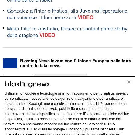
Gonzalez all'Inter e Frattesi alla Juve ma l'operazione
non convince i tifosi nerazzurri
VIDEO
Milan-Inter in Australia, finisce in parità il primo derby
della stagione
VIDEO
Blasting News lavora con l’Unione Europea nella lotta
contro le fake news
ABOUT
LINEA EDITORIALE
Utilizziamo i cookie e tecnologie simili di tracciamento per fornirti un servizio
Questa sezione offre informazioni trasparenti su Blasting
personalizzato rispetto alle tue esigenze di navigazione e per analizzare il
nostro traffico. Raccogliamo e condividiamo con i nostri
1624
partner che si
News, sui nostri processi editoriali e su come ci impegniamo a
occupano di analisi dei dati web, pubblicità e social media, alcune
creare news di qualità. Inoltre, afferma la nostra aderenza a
informazioni sul tuo dispositivo, come l’indirizzo IP e le caratteristiche del tuo
‘Trust Project - News with Integrity’
Blasting News non è
dispositivo, i quali potrebbero combinarle con altre informazioni che hai
ancora membro del programma, ma ha richiesto di farne
fornito loro o che hanno raccolto dal tuo utilizzo dei loro servizi. Puoi
parte; Trust Project non ha ancora effettuato una verifica di
acconsentire all’uso di tali tecnologie cliccando il pulsante
“Accetta tutti”
conformità agli standard.
presente su questo banner oppure personalizzare le tue scelte, anche