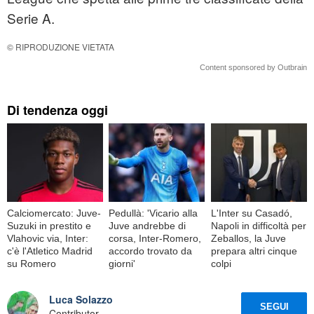
Serie A.
© RIPRODUZIONE VIETATA
Content sponsored by Outbrain
Di tendenza oggi
Calciomercato: Juve-
Pedullà: 'Vicario alla
L'Inter su Casadó,
Suzuki in prestito e
Juve andrebbe di
Napoli in difficoltà per
Vlahovic via, Inter:
corsa, Inter-Romero,
Zeballos, la Juve
c'è l'Atletico Madrid
accordo trovato da
prepara altri cinque
su Romero
giorni'
colpi
Luca Solazzo
SEGUI
Contributor