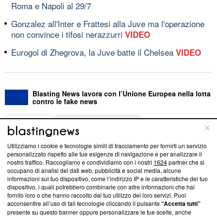
Roma e Napoli al 29/7
Gonzalez all'Inter e Frattesi alla Juve ma l'operazione
non convince i tifosi nerazzurri
VIDEO
Eurogol di Zhegrova, la Juve batte il Chelsea
VIDEO
Blasting News lavora con l’Unione Europea nella lotta
contro le fake news
ABOUT
LINEA EDITORIALE
Utilizziamo i cookie e tecnologie simili di tracciamento per fornirti un servizio
Questa sezione offre informazioni trasparenti su Blasting
personalizzato rispetto alle tue esigenze di navigazione e per analizzare il
nostro traffico. Raccogliamo e condividiamo con i nostri
1624
partner che si
News, sui nostri processi editoriali e su come ci impegniamo a
occupano di analisi dei dati web, pubblicità e social media, alcune
creare news di qualità. Inoltre, afferma la nostra aderenza a
informazioni sul tuo dispositivo, come l’indirizzo IP e le caratteristiche del tuo
‘Trust Project - News with Integrity’
Blasting News non è
dispositivo, i quali potrebbero combinarle con altre informazioni che hai
ancora membro del programma, ma ha richiesto di farne
fornito loro o che hanno raccolto dal tuo utilizzo dei loro servizi. Puoi
parte; Trust Project non ha ancora effettuato una verifica di
acconsentire all’uso di tali tecnologie cliccando il pulsante
“Accetta tutti”
conformità agli standard.
presente su questo banner oppure personalizzare le tue scelte, anche