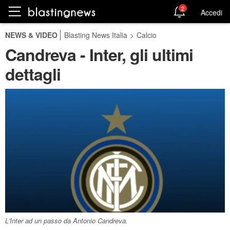
2
Accedi
NEWS & VIDEO
Blasting News Italia
>
Calcio
Candreva - Inter, gli ultimi
dettagli
L'Inter ad un passo da Antonio Candreva.