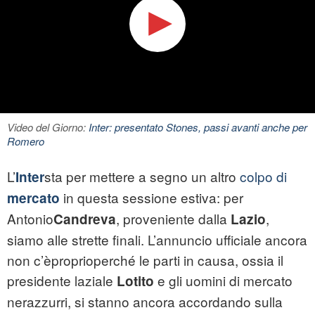
Video del Giorno:
Inter: presentato Stones, passi avanti anche per
Romero
L’
sta per mettere a segno un altro
colpo di
Inter
in questa sessione estiva: per
mercato
Antonio
, proveniente dalla
,
Candreva
Lazio
siamo alle strette finali. L’annuncio ufficiale ancora
non c’èproprioperché le parti in causa, ossia il
presidente laziale
e gli uomini di mercato
Lotito
nerazzurri, si stanno ancora accordando sulla