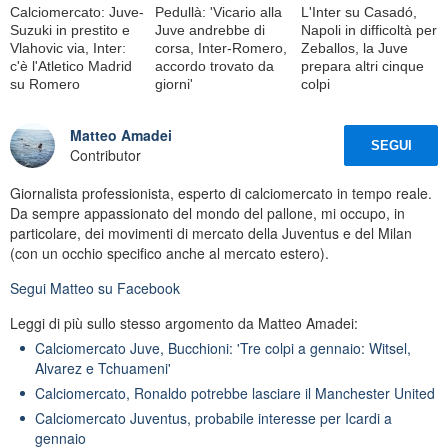
Calciomercato: Juve-
Pedullà: 'Vicario alla
L'Inter su Casadó,
Suzuki in prestito e
Juve andrebbe di
Napoli in difficoltà per
Vlahovic via, Inter:
corsa, Inter-Romero,
Zeballos, la Juve
c'è l'Atletico Madrid
accordo trovato da
prepara altri cinque
su Romero
giorni'
colpi
Matteo Amadei
SEGUI
Contributor
Giornalista professionista, esperto di calciomercato in tempo reale.
Da sempre appassionato del mondo del pallone, mi occupo, in
particolare, dei movimenti di mercato della Juventus e del Milan
(con un occhio specifico anche al mercato estero).
Segui
Matteo
su Facebook
Leggi di più sullo stesso argomento da Matteo Amadei:
Calciomercato Juve, Bucchioni: 'Tre colpi a gennaio: Witsel,
Alvarez e Tchuameni'
Calciomercato, Ronaldo potrebbe lasciare il Manchester United
Calciomercato Juventus, probabile interesse per Icardi a
gennaio