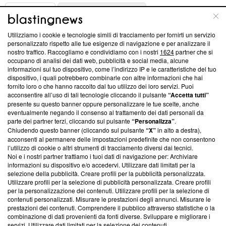
ABOUT
LINEA EDITORIALE
Utilizziamo i cookie e tecnologie simili di tracciamento per fornirti un servizio
Questa sezione offre informazioni trasparenti su Blasting
personalizzato rispetto alle tue esigenze di navigazione e per analizzare il
nostro traffico. Raccogliamo e condividiamo con i nostri
1624
partner che si
News, sui nostri processi editoriali e su come ci impegniamo a
occupano di analisi dei dati web, pubblicità e social media, alcune
creare news di qualità. Inoltre, afferma la nostra aderenza a
informazioni sul tuo dispositivo, come l’indirizzo IP e le caratteristiche del tuo
‘Trust Project - News with Integrity’
Blasting News non è
dispositivo, i quali potrebbero combinarle con altre informazioni che hai
ancora membro del programma, ma ha richiesto di farne
fornito loro o che hanno raccolto dal tuo utilizzo dei loro servizi. Puoi
parte; Trust Project non ha ancora effettuato una verifica di
acconsentire all’uso di tali tecnologie cliccando il pulsante
“Accetta tutti”
conformità agli standard.
presente su questo banner oppure personalizzare le tue scelte, anche
eventualmente negando il consenso al trattamento dei dati personali da
parte dei partner terzi, cliccando sul pulsante
“Personalizza”
.
Su di noi
Chiudendo questo banner (cliccando sul pulsante
“X”
in alto a destra),
acconsenti al permanere delle impostazioni predefinite che non consentono
Team editoriale
l’utilizzo di cookie o altri strumenti di tracciamento diversi dai tecnici.
Noi e i nostri partner trattiamo i tuoi dati di navigazione per: Archiviare
Corporate
informazioni su dispositivo e/o accedervi. Utilizzare dati limitati per la
selezione della pubblicità. Creare profili per la pubblicità personalizzata.
Redazione
Utilizzare profili per la selezione di pubblicità personalizzata. Creare profili
per la personalizzazione dei contenuti. Utilizzare profili per la selezione di
Informativa Privacy
contenuti personalizzati. Misurare le prestazioni degli annunci. Misurare le
prestazioni dei contenuti. Comprendere il pubblico attraverso statistiche o la
Cookie Policy
combinazione di dati provenienti da fonti diverse. Sviluppare e migliorare i
servizi. Utilizzare dati limitati per la selezione dei contenuti.