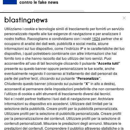
contro le fake news
ABOUT
LINEA EDITORIALE
Utilizziamo i cookie e tecnologie simili di tracciamento per fornirti un servizio
Questa sezione offre informazioni trasparenti su Blasting
personalizzato rispetto alle tue esigenze di navigazione e per analizzare il
nostro traffico. Raccogliamo e condividiamo con i nostri
1624
partner che si
News, sui nostri processi editoriali e su come ci impegniamo a
occupano di analisi dei dati web, pubblicità e social media, alcune
creare news di qualità. Inoltre, afferma la nostra aderenza a
informazioni sul tuo dispositivo, come l’indirizzo IP e le caratteristiche del tuo
‘Trust Project - News with Integrity’
Blasting News non è
dispositivo, i quali potrebbero combinarle con altre informazioni che hai
ancora membro del programma, ma ha richiesto di farne
fornito loro o che hanno raccolto dal tuo utilizzo dei loro servizi. Puoi
parte; Trust Project non ha ancora effettuato una verifica di
acconsentire all’uso di tali tecnologie cliccando il pulsante
“Accetta tutti”
conformità agli standard.
presente su questo banner oppure personalizzare le tue scelte, anche
eventualmente negando il consenso al trattamento dei dati personali da
parte dei partner terzi, cliccando sul pulsante
“Personalizza”
.
Su di noi
Chiudendo questo banner (cliccando sul pulsante
“X”
in alto a destra),
acconsenti al permanere delle impostazioni predefinite che non consentono
Team editoriale
l’utilizzo di cookie o altri strumenti di tracciamento diversi dai tecnici.
Noi e i nostri partner trattiamo i tuoi dati di navigazione per: Archiviare
Corporate
informazioni su dispositivo e/o accedervi. Utilizzare dati limitati per la
selezione della pubblicità. Creare profili per la pubblicità personalizzata.
Redazione
Utilizzare profili per la selezione di pubblicità personalizzata. Creare profili
per la personalizzazione dei contenuti. Utilizzare profili per la selezione di
Informativa Privacy
contenuti personalizzati. Misurare le prestazioni degli annunci. Misurare le
prestazioni dei contenuti. Comprendere il pubblico attraverso statistiche o la