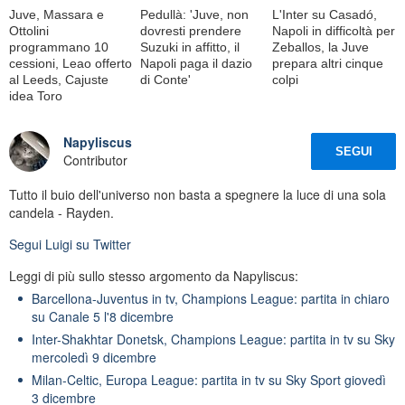
Juve, Massara e
Pedullà: 'Juve, non
L'Inter su Casadó,
Ottolini
dovresti prendere
Napoli in difficoltà per
programmano 10
Suzuki in affitto, il
Zeballos, la Juve
cessioni, Leao offerto
Napoli paga il dazio
prepara altri cinque
al Leeds, Cajuste
di Conte'
colpi
idea Toro
Napyliscus
SEGUI
Contributor
Tutto il buio dell'universo non basta a spegnere la luce di una sola
candela - Rayden.
Segui
Luigi
su Twitter
Leggi di più sullo stesso argomento da Napyliscus:
Barcellona-Juventus in tv, Champions League: partita in chiaro
su Canale 5 l'8 dicembre
Inter-Shakhtar Donetsk, Champions League: partita in tv su Sky
mercoledì 9 dicembre
Milan-Celtic, Europa League: partita in tv su Sky Sport giovedì
3 dicembre