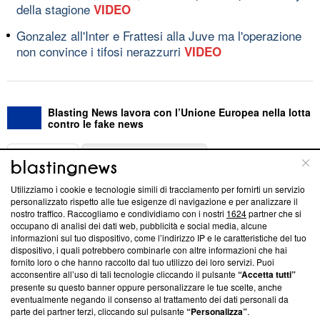
della stagione
VIDEO
Gonzalez all'Inter e Frattesi alla Juve ma l'operazione
non convince i tifosi nerazzurri
VIDEO
Blasting News lavora con l’Unione Europea nella lotta
contro le fake news
ABOUT
LINEA EDITORIALE
Utilizziamo i cookie e tecnologie simili di tracciamento per fornirti un servizio
Questa sezione offre informazioni trasparenti su Blasting
personalizzato rispetto alle tue esigenze di navigazione e per analizzare il
nostro traffico. Raccogliamo e condividiamo con i nostri
1624
partner che si
News, sui nostri processi editoriali e su come ci impegniamo a
occupano di analisi dei dati web, pubblicità e social media, alcune
creare news di qualità. Inoltre, afferma la nostra aderenza a
informazioni sul tuo dispositivo, come l’indirizzo IP e le caratteristiche del tuo
‘Trust Project - News with Integrity’
Blasting News non è
dispositivo, i quali potrebbero combinarle con altre informazioni che hai
ancora membro del programma, ma ha richiesto di farne
fornito loro o che hanno raccolto dal tuo utilizzo dei loro servizi. Puoi
parte; Trust Project non ha ancora effettuato una verifica di
acconsentire all’uso di tali tecnologie cliccando il pulsante
“Accetta tutti”
conformità agli standard.
presente su questo banner oppure personalizzare le tue scelte, anche
eventualmente negando il consenso al trattamento dei dati personali da
parte dei partner terzi, cliccando sul pulsante
“Personalizza”
.
Su di noi