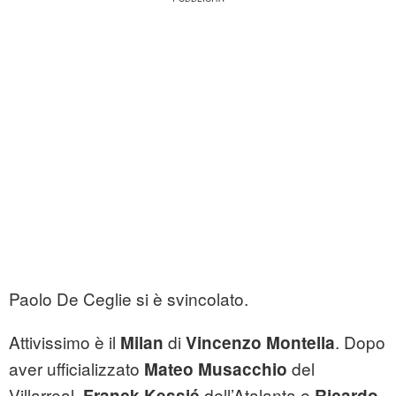
Paolo De Ceglie si è svincolato.
Attivissimo è il
di
. Dopo
Milan
Vincenzo Montella
aver ufficializzato
del
Mateo Musacchio
Villarreal,
dell’Atalanta e
Franck Kessié
Ricardo