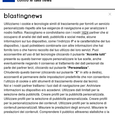
ABOUT
LINEA EDITORIALE
Utilizziamo i cookie e tecnologie simili di tracciamento per fornirti un servizio
Questa sezione offre informazioni trasparenti su Blasting
personalizzato rispetto alle tue esigenze di navigazione e per analizzare il
nostro traffico. Raccogliamo e condividiamo con i nostri
1624
partner che si
News, sui nostri processi editoriali e su come ci impegniamo a
occupano di analisi dei dati web, pubblicità e social media, alcune
creare news di qualità. Inoltre, afferma la nostra aderenza a
informazioni sul tuo dispositivo, come l’indirizzo IP e le caratteristiche del tuo
‘Trust Project - News with Integrity’
Blasting News non è
dispositivo, i quali potrebbero combinarle con altre informazioni che hai
ancora membro del programma, ma ha richiesto di farne
fornito loro o che hanno raccolto dal tuo utilizzo dei loro servizi. Puoi
parte; Trust Project non ha ancora effettuato una verifica di
acconsentire all’uso di tali tecnologie cliccando il pulsante
“Accetta tutti”
conformità agli standard.
presente su questo banner oppure personalizzare le tue scelte, anche
eventualmente negando il consenso al trattamento dei dati personali da
parte dei partner terzi, cliccando sul pulsante
“Personalizza”
.
Su di noi
Chiudendo questo banner (cliccando sul pulsante
“X”
in alto a destra),
acconsenti al permanere delle impostazioni predefinite che non consentono
Team editoriale
l’utilizzo di cookie o altri strumenti di tracciamento diversi dai tecnici.
Noi e i nostri partner trattiamo i tuoi dati di navigazione per: Archiviare
Corporate
informazioni su dispositivo e/o accedervi. Utilizzare dati limitati per la
selezione della pubblicità. Creare profili per la pubblicità personalizzata.
Redazione
Utilizzare profili per la selezione di pubblicità personalizzata. Creare profili
per la personalizzazione dei contenuti. Utilizzare profili per la selezione di
Informativa Privacy
contenuti personalizzati. Misurare le prestazioni degli annunci. Misurare le
prestazioni dei contenuti. Comprendere il pubblico attraverso statistiche o la
Cookie Policy