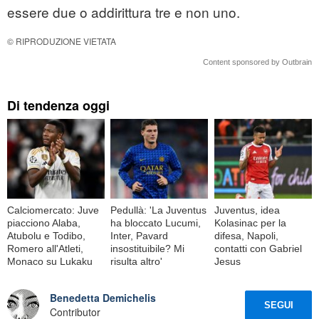
essere due o addirittura tre e non uno.
© RIPRODUZIONE VIETATA
Content sponsored by Outbrain
Di tendenza oggi
Calciomercato: Juve
Pedullà: 'La Juventus
Juventus, idea
piacciono Alaba,
ha bloccato Lucumi,
Kolasinac per la
Atubolu e Todibo,
Inter, Pavard
difesa, Napoli,
Romero all'Atleti,
insostituibile? Mi
contatti con Gabriel
Monaco su Lukaku
risulta altro'
Jesus
Benedetta Demichelis
SEGUI
Contributor