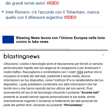
dei grandi tornei estivi
VIDEO
Inter-Romero: c'è l'accordo con il Tottenham, manca
quello con il difensore argentino
VIDEO
Blasting News lavora con l’Unione Europea nella lotta
contro le fake news
ABOUT
LINEA EDITORIALE
Utilizziamo i cookie e tecnologie simili di tracciamento per fornirti un servizio
Questa sezione offre informazioni trasparenti su Blasting
personalizzato rispetto alle tue esigenze di navigazione e per analizzare il
nostro traffico. Raccogliamo e condividiamo con i nostri
1624
partner che si
News, sui nostri processi editoriali e su come ci impegniamo a
occupano di analisi dei dati web, pubblicità e social media, alcune
creare news di qualità. Inoltre, afferma la nostra aderenza a
informazioni sul tuo dispositivo, come l’indirizzo IP e le caratteristiche del tuo
‘Trust Project - News with Integrity’
Blasting News non è
dispositivo, i quali potrebbero combinarle con altre informazioni che hai
ancora membro del programma, ma ha richiesto di farne
fornito loro o che hanno raccolto dal tuo utilizzo dei loro servizi. Puoi
parte; Trust Project non ha ancora effettuato una verifica di
acconsentire all’uso di tali tecnologie cliccando il pulsante
“Accetta tutti”
conformità agli standard.
presente su questo banner oppure personalizzare le tue scelte, anche
eventualmente negando il consenso al trattamento dei dati personali da
parte dei partner terzi, cliccando sul pulsante
“Personalizza”
.
Su di noi