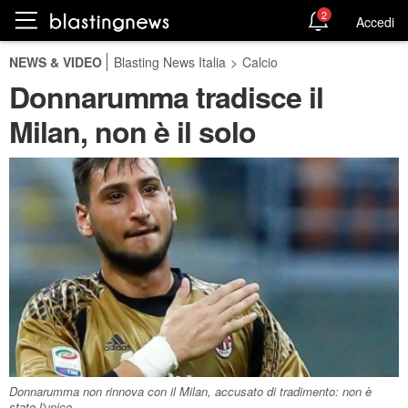
2
Accedi
NEWS & VIDEO
Blasting News Italia
>
Calcio
Donnarumma tradisce il
Milan, non è il solo
Donnarumma non rinnova con il Milan, accusato di tradimento: non è
stato l'unico.