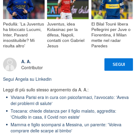
Pedullà: 'La Juventus
Juventus, idea
El Bilal Touré libera
ha bloccato Lucumi,
Kolasinac per la
Pellegrini per Juve o
Inter, Pavard
difesa, Napoli,
Fiorentina, il Milan
insostituibile? Mi
contatti con Gabriel
mette nel radar
risulta altro'
Jesus
Paredes
A. A.
SEGUI
Contributor
Segui
Angela
su Linkedin
Leggi di più sullo stesso argomento da A. A.:
Viviana Parisi era in cura con psicofarmaci, l'avvocato: 'Aveva
dei problemi di salute'
Toscana: chiede distanza per il figlio malato, aggredita:
'Chiudilo in casa, il Covid non esiste'
Mamma e figlio scomparsi a Messina, un parente: 'Voleva
comprare delle scarpe al bimbo'