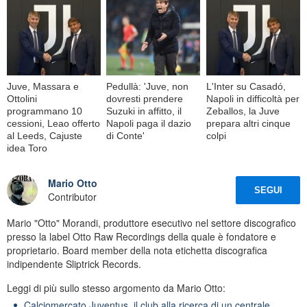
Juve, Massara e
Pedullà: 'Juve, non
L'Inter su Casadó,
Ottolini
dovresti prendere
Napoli in difficoltà per
programmano 10
Suzuki in affitto, il
Zeballos, la Juve
cessioni, Leao offerto
Napoli paga il dazio
prepara altri cinque
al Leeds, Cajuste
di Conte'
colpi
idea Toro
Mario Otto
SEGUI
Contributor
Mario "Otto" Morandi, produttore esecutivo nel settore discografico
presso la label Otto Raw Recordings della quale è fondatore e
proprietario. Board member della nota etichetta discografica
indipendente Sliptrick Records.
Leggi di più sullo stesso argomento da Mario Otto:
Calciomercato Juventus, il club alla ricerca di un centrale