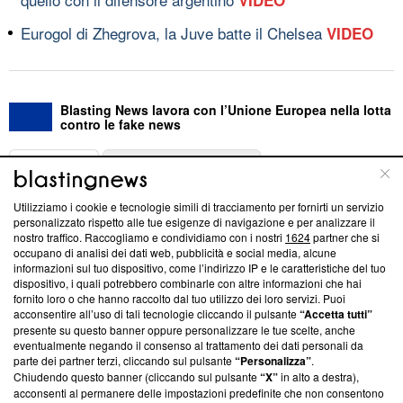
Eurogol di Zhegrova, la Juve batte il Chelsea
VIDEO
Blasting News lavora con l’Unione Europea nella lotta
contro le fake news
ABOUT
LINEA EDITORIALE
Utilizziamo i cookie e tecnologie simili di tracciamento per fornirti un servizio
Questa sezione offre informazioni trasparenti su Blasting
personalizzato rispetto alle tue esigenze di navigazione e per analizzare il
nostro traffico. Raccogliamo e condividiamo con i nostri
1624
partner che si
News, sui nostri processi editoriali e su come ci impegniamo a
occupano di analisi dei dati web, pubblicità e social media, alcune
creare news di qualità. Inoltre, afferma la nostra aderenza a
informazioni sul tuo dispositivo, come l’indirizzo IP e le caratteristiche del tuo
‘Trust Project - News with Integrity’
Blasting News non è
dispositivo, i quali potrebbero combinarle con altre informazioni che hai
ancora membro del programma, ma ha richiesto di farne
fornito loro o che hanno raccolto dal tuo utilizzo dei loro servizi. Puoi
parte; Trust Project non ha ancora effettuato una verifica di
acconsentire all’uso di tali tecnologie cliccando il pulsante
“Accetta tutti”
conformità agli standard.
presente su questo banner oppure personalizzare le tue scelte, anche
eventualmente negando il consenso al trattamento dei dati personali da
parte dei partner terzi, cliccando sul pulsante
“Personalizza”
.
Su di noi
Chiudendo questo banner (cliccando sul pulsante
“X”
in alto a destra),
acconsenti al permanere delle impostazioni predefinite che non consentono
Team editoriale