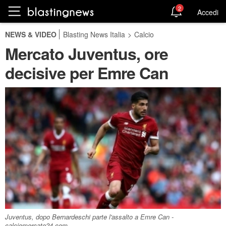
2
Accedi
NEWS & VIDEO
Blasting News Italia
>
Calcio
Mercato Juventus, ore
decisive per Emre Can
Juventus, dopo Bernardeschi parte l'assalto a Emre Can -
calciomercato24.com