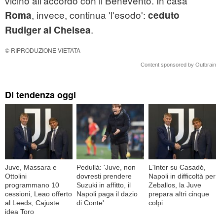
vicino all'accordo con il Benevento. In casa
, invece, continua 'l'esodo':
Roma
ceduto
.
Rudiger al Chelsea
© RIPRODUZIONE VIETATA
Content sponsored by Outbrain
Di tendenza oggi
Juve, Massara e
Pedullà: 'Juve, non
L'Inter su Casadó,
Ottolini
dovresti prendere
Napoli in difficoltà per
programmano 10
Suzuki in affitto, il
Zeballos, la Juve
cessioni, Leao offerto
Napoli paga il dazio
prepara altri cinque
al Leeds, Cajuste
di Conte'
colpi
idea Toro