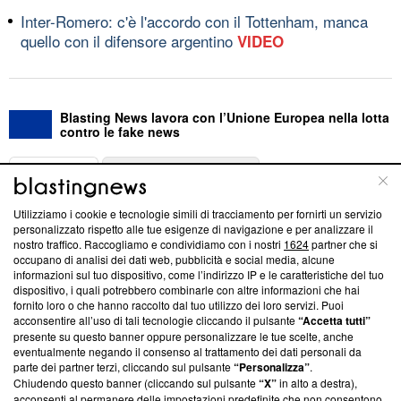
Inter-Romero: c'è l'accordo con il Tottenham, manca
quello con il difensore argentino
VIDEO
Blasting News lavora con l’Unione Europea nella lotta
contro le fake news
ABOUT
LINEA EDITORIALE
Utilizziamo i cookie e tecnologie simili di tracciamento per fornirti un servizio
Questa sezione offre informazioni trasparenti su Blasting
personalizzato rispetto alle tue esigenze di navigazione e per analizzare il
nostro traffico. Raccogliamo e condividiamo con i nostri
1624
partner che si
News, sui nostri processi editoriali e su come ci impegniamo a
occupano di analisi dei dati web, pubblicità e social media, alcune
creare news di qualità. Inoltre, afferma la nostra aderenza a
informazioni sul tuo dispositivo, come l’indirizzo IP e le caratteristiche del tuo
‘Trust Project - News with Integrity’
Blasting News non è
dispositivo, i quali potrebbero combinarle con altre informazioni che hai
ancora membro del programma, ma ha richiesto di farne
fornito loro o che hanno raccolto dal tuo utilizzo dei loro servizi. Puoi
parte; Trust Project non ha ancora effettuato una verifica di
acconsentire all’uso di tali tecnologie cliccando il pulsante
“Accetta tutti”
conformità agli standard.
presente su questo banner oppure personalizzare le tue scelte, anche
eventualmente negando il consenso al trattamento dei dati personali da
parte dei partner terzi, cliccando sul pulsante
“Personalizza”
.
Su di noi
Chiudendo questo banner (cliccando sul pulsante
“X”
in alto a destra),
acconsenti al permanere delle impostazioni predefinite che non consentono