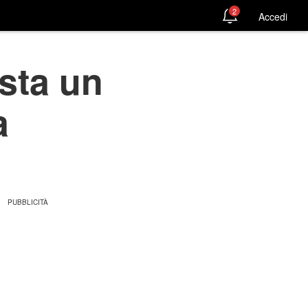
2
Accedi
sta un
a