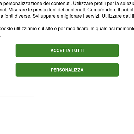
 che la difesa necessità
la personalizzazione dei contenuti. Utilizzare profili per la selez
ativa stagione, i vari
ci. Misurare le prestazioni dei contenuti. Comprendere il pubblic
fonti diverse. Sviluppare e migliorare i servizi. Utilizzare dati l
i hanno bisogno di
o la possibilità di
ookie utilizziamo sul sito e per modificare, in qualsiasi momento,
 su più fronti, e l'età
.
 in rosa, potrebbe
e affaticamento. Beppe
ACCETTA TUTTI
lare una serie di
costati nelle ultime
PERSONALIZZA
l Valencia in cima alla