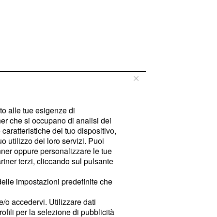
tto alle tue esigenze di
er che si occupano di analisi dei
caratteristiche del tuo dispositivo,
 utilizzo dei loro servizi. Puoi
ner oppure personalizzare le tue
tner terzi, cliccando sul pulsante
delle impostazioni predefinite che
e/o accedervi. Utilizzare dati
rofili per la selezione di pubblicità