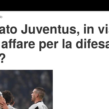
io
to Juventus, in vi
affare per la difes
?