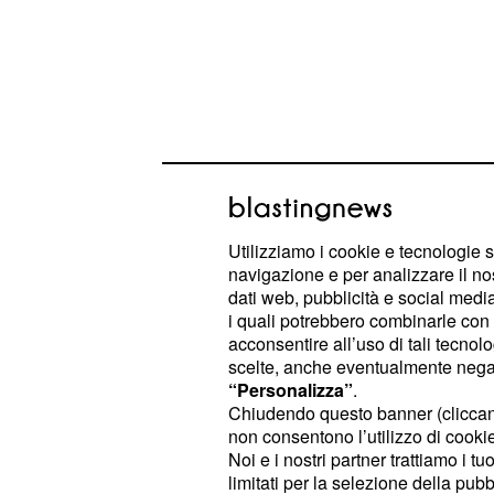
Utilizziamo i cookie e tecnologie s
navigazione e per analizzare il no
dati web, pubblicità e social media,
Clima non di certo serenissimo, sp
i quali potrebbero combinarle con a
acconsentire all’uso di tali tecnol
sconfitta in Supercoppa Italiana con
scelte, anche eventualmente negand
“Personalizza”
.
La Juventus al lavoro
Chiudendo questo banner (clicca
non consentono l’utilizzo di cookie 
la difesa
Noi e i nostri partner trattiamo i t
limitati per la selezione della pubb