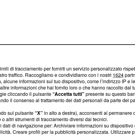
imili di tracciamento per fornirti un servizio personalizzato rispe
stro traffico. Raccogliamo e condividiamo con i nostri
1624
partn
 alcune informazioni sul tuo dispositivo, come l’indirizzo IP e le 
ecialmente dopo la
ltre informazioni che hai fornito loro o che hanno raccolto dal tuo
ogie cliccando il pulsante
“Accetta tutti”
presente su questo ban
 la Lazio.
o il consenso al trattamento dei dati personali da parte dei par
 per sistemare
ndo sul pulsante
“X”
in alto a destra), acconsenti al permanere 
o altri strumenti di tracciamento diversi dai tecnici.
uoi dati di navigazione per: Archiviare informazioni su dispositivo 
licità. Creare profili per la pubblicità personalizzata. Utilizzare p