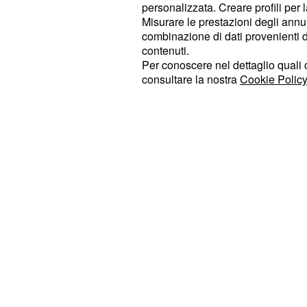
un'espressione rassicurante ed è add
personalizzata. Creare profili per 
Misurare le prestazioni degli annun
tra le mani e toccandosi continuamen
combinazione di dati provenienti da 
Paolo, Maurizio Sarri e l'intero staff 
contenuti.
per qualche momento perché sembra
Per conoscere nel dettaglio quali c
consultare la nostra
Cookie Policy
quale preoccuparsi seriamente. Il tec
sembrerebbe preoccupatissimo per le
suo attaccante e ha parlato di infi
problema che si sta trascinando die