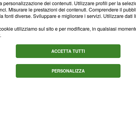
irittura uscito col volto
la personalizzazione dei contenuti. Utilizzare profili per la selez
ci. Misurare le prestazioni dei contenuti. Comprendere il pubblic
te il ginocchio. Il San
fonti diverse. Sviluppare e migliorare i servizi. Utilizzare dati l
hanno trattenuto il fiato
va un infortunio del
ookie utilizziamo sul sito e per modificare, in qualsiasi momento,
.
nico toscano, infatti,
 condizioni fisiche del
ACCETTA TUTTI
ammazione del pube,
tro da diverso tempo.
PERSONALIZZA