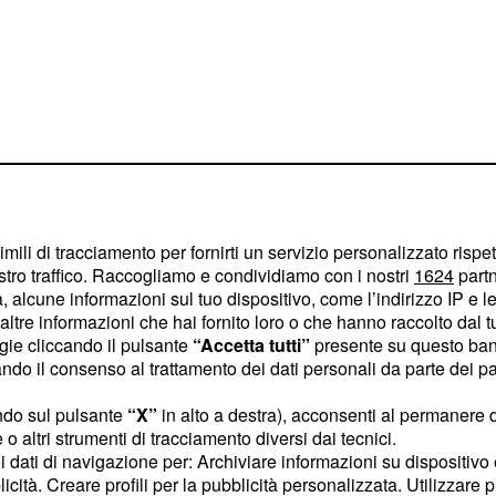
imili di tracciamento per fornirti un servizio personalizzato rispe
stro traffico. Raccogliamo e condividiamo con i nostri
1624
partn
rtunio più
 alcune informazioni sul tuo dispositivo, come l’indirizzo IP e le 
ltre informazioni che hai fornito loro o che hanno raccolto dal tuo
r Insigne?
ogie cliccando il pulsante
“Accetta tutti”
presente su questo ban
o il consenso al trattamento dei dati personali da parte dei par
zione odierna del
sivo del
sembra
Napoli
ndo sul pulsante
“X”
in alto a destra), acconsenti al permanere 
o altri strumenti di tracciamento diversi dai tecnici.
tore, infatti, al momento
uoi dati di navigazione per: Archiviare informazioni su dispositivo 
oco non aveva per niente
licità. Creare profili per la pubblicità personalizzata. Utilizzare p