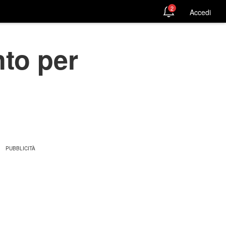
2
Accedi
to per