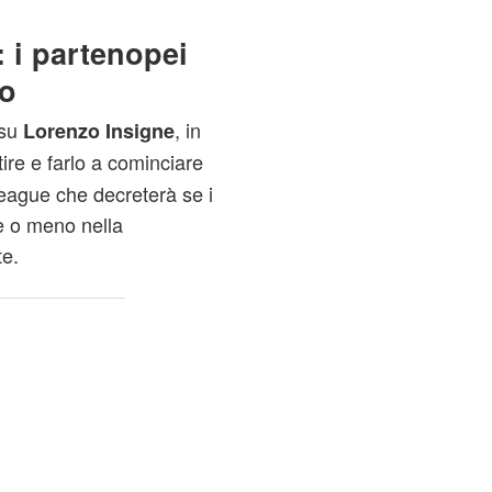
 i partenopei
to
 su
, in
Lorenzo Insigne
tire e farlo a cominciare
eague che decreterà se i
e o meno nella
e.