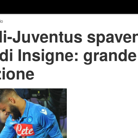
io
i-Juventus spaven
 di Insigne: grande
ione