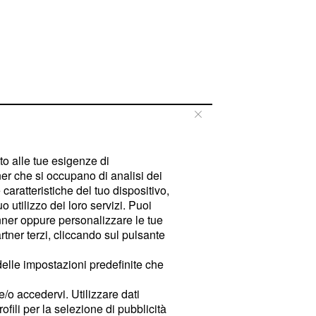
tto alle tue esigenze di
er che si occupano di analisi dei
caratteristiche del tuo dispositivo,
 utilizzo dei loro servizi. Puoi
ner oppure personalizzare le tue
tner terzi, cliccando sul pulsante
delle impostazioni predefinite che
e/o accedervi. Utilizzare dati
rofili per la selezione di pubblicità