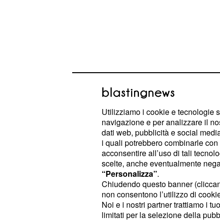
Utilizziamo i cookie e tecnologie s
navigazione e per analizzare il no
Napoli-Juventus: info
dati web, pubblicità e social media,
i quali potrebbero combinarle con a
grave del previsto pe
acconsentire all’uso di tali tecnol
scelte, anche eventualmente negand
E secondo quanto riportato dall'edi
“Personalizza”
.
quotidiano
l'esterno offen
Il Mattino,
Chiudendo questo banner (clicca
non consentono l’utilizzo di cookie 
essersi fatto male sul serio. Il gioca
Noi e i nostri partner trattiamo i t
di lasciare il rettangolo verde di gi
limitati per la selezione della pubb