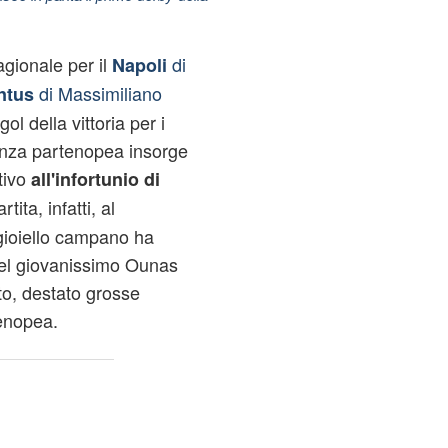
agionale per il
di
Napoli
di Massimiliano
ntus
gol della vittoria per i
igenza partenopea insorge
tivo
all'infortunio di
tita, infatti, al
 gioiello campano ha
del giovanissimo Ounas
to, destato grosse
enopea.