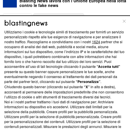
Blasting News lavora con l’Unione Europea nella lotta
contro le fake news
ABOUT
LINEA EDITORIALE
Utilizziamo i cookie e tecnologie simili di tracciamento per fornirti un servizio
Questa sezione offre informazioni trasparenti su Blasting
personalizzato rispetto alle tue esigenze di navigazione e per analizzare il
nostro traffico. Raccogliamo e condividiamo con i nostri
1624
partner che si
News, sui nostri processi editoriali e su come ci impegniamo a
occupano di analisi dei dati web, pubblicità e social media, alcune
creare news di qualità. Inoltre, afferma la nostra aderenza a
informazioni sul tuo dispositivo, come l’indirizzo IP e le caratteristiche del tuo
‘Trust Project - News with Integrity’
Blasting News non è
dispositivo, i quali potrebbero combinarle con altre informazioni che hai
ancora membro del programma, ma ha richiesto di farne
fornito loro o che hanno raccolto dal tuo utilizzo dei loro servizi. Puoi
parte; Trust Project non ha ancora effettuato una verifica di
acconsentire all’uso di tali tecnologie cliccando il pulsante
“Accetta tutti”
conformità agli standard.
presente su questo banner oppure personalizzare le tue scelte, anche
eventualmente negando il consenso al trattamento dei dati personali da
parte dei partner terzi, cliccando sul pulsante
“Personalizza”
.
Su di noi
Chiudendo questo banner (cliccando sul pulsante
“X”
in alto a destra),
acconsenti al permanere delle impostazioni predefinite che non consentono
Team editoriale
l’utilizzo di cookie o altri strumenti di tracciamento diversi dai tecnici.
Noi e i nostri partner trattiamo i tuoi dati di navigazione per: Archiviare
Corporate
informazioni su dispositivo e/o accedervi. Utilizzare dati limitati per la
selezione della pubblicità. Creare profili per la pubblicità personalizzata.
Redazione
Utilizzare profili per la selezione di pubblicità personalizzata. Creare profili
per la personalizzazione dei contenuti. Utilizzare profili per la selezione di
Informativa Privacy
contenuti personalizzati. Misurare le prestazioni degli annunci. Misurare le