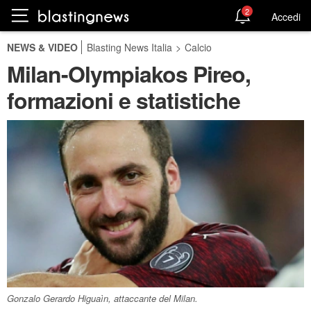
2
Accedi
NEWS & VIDEO
Blasting News Italia
>
Calcio
Milan-Olympiakos Pireo,
formazioni e statistiche
Gonzalo Gerardo Higuaìn, attaccante del Milan.