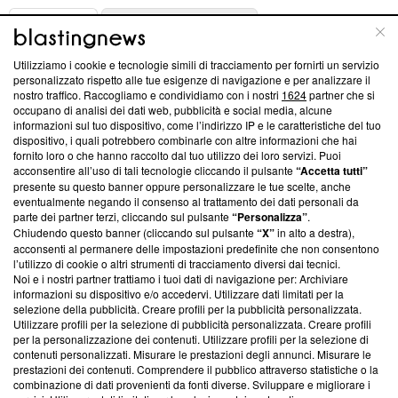
ABOUT
LINEA EDITORIALE
Utilizziamo i cookie e tecnologie simili di tracciamento per fornirti un servizio
Questa sezione offre informazioni trasparenti su Blasting
personalizzato rispetto alle tue esigenze di navigazione e per analizzare il
nostro traffico. Raccogliamo e condividiamo con i nostri
1624
partner che si
News, sui nostri processi editoriali e su come ci impegniamo a
occupano di analisi dei dati web, pubblicità e social media, alcune
creare news di qualità. Inoltre, afferma la nostra aderenza a
informazioni sul tuo dispositivo, come l’indirizzo IP e le caratteristiche del tuo
‘Trust Project - News with Integrity’
Blasting News non è
dispositivo, i quali potrebbero combinarle con altre informazioni che hai
ancora membro del programma, ma ha richiesto di farne
fornito loro o che hanno raccolto dal tuo utilizzo dei loro servizi. Puoi
parte; Trust Project non ha ancora effettuato una verifica di
acconsentire all’uso di tali tecnologie cliccando il pulsante
“Accetta tutti”
conformità agli standard.
presente su questo banner oppure personalizzare le tue scelte, anche
eventualmente negando il consenso al trattamento dei dati personali da
parte dei partner terzi, cliccando sul pulsante
“Personalizza”
.
Su di noi
Chiudendo questo banner (cliccando sul pulsante
“X”
in alto a destra),
acconsenti al permanere delle impostazioni predefinite che non consentono
Team editoriale
l’utilizzo di cookie o altri strumenti di tracciamento diversi dai tecnici.
Noi e i nostri partner trattiamo i tuoi dati di navigazione per: Archiviare
Corporate
informazioni su dispositivo e/o accedervi. Utilizzare dati limitati per la
selezione della pubblicità. Creare profili per la pubblicità personalizzata.
Redazione
Utilizzare profili per la selezione di pubblicità personalizzata. Creare profili
per la personalizzazione dei contenuti. Utilizzare profili per la selezione di
Informativa Privacy
contenuti personalizzati. Misurare le prestazioni degli annunci. Misurare le
prestazioni dei contenuti. Comprendere il pubblico attraverso statistiche o la
Cookie Policy
combinazione di dati provenienti da fonti diverse. Sviluppare e migliorare i