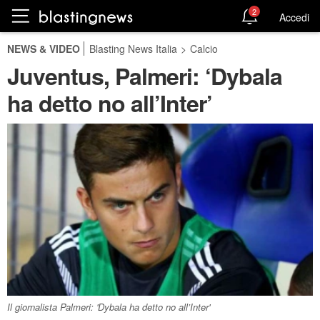
2
Accedi
NEWS & VIDEO
Blasting News Italia
>
Calcio
Juventus, Palmeri: ‘Dybala
ha detto no all’Inter’
Il giornalista Palmeri: 'Dybala ha detto no all’Inter'