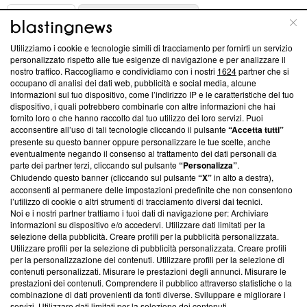
ABOUT
LINEA EDITORIALE
Utilizziamo i cookie e tecnologie simili di tracciamento per fornirti un servizio
Questa sezione offre informazioni trasparenti su Blasting
personalizzato rispetto alle tue esigenze di navigazione e per analizzare il
nostro traffico. Raccogliamo e condividiamo con i nostri
1624
partner che si
News, sui nostri processi editoriali e su come ci impegniamo a
occupano di analisi dei dati web, pubblicità e social media, alcune
creare news di qualità. Inoltre, afferma la nostra aderenza a
informazioni sul tuo dispositivo, come l’indirizzo IP e le caratteristiche del tuo
‘Trust Project - News with Integrity’
Blasting News non è
dispositivo, i quali potrebbero combinarle con altre informazioni che hai
ancora membro del programma, ma ha richiesto di farne
fornito loro o che hanno raccolto dal tuo utilizzo dei loro servizi. Puoi
parte; Trust Project non ha ancora effettuato una verifica di
acconsentire all’uso di tali tecnologie cliccando il pulsante
“Accetta tutti”
conformità agli standard.
presente su questo banner oppure personalizzare le tue scelte, anche
eventualmente negando il consenso al trattamento dei dati personali da
parte dei partner terzi, cliccando sul pulsante
“Personalizza”
.
Su di noi
Chiudendo questo banner (cliccando sul pulsante
“X”
in alto a destra),
acconsenti al permanere delle impostazioni predefinite che non consentono
Team editoriale
l’utilizzo di cookie o altri strumenti di tracciamento diversi dai tecnici.
Noi e i nostri partner trattiamo i tuoi dati di navigazione per: Archiviare
Corporate
informazioni su dispositivo e/o accedervi. Utilizzare dati limitati per la
selezione della pubblicità. Creare profili per la pubblicità personalizzata.
Redazione
Utilizzare profili per la selezione di pubblicità personalizzata. Creare profili
per la personalizzazione dei contenuti. Utilizzare profili per la selezione di
Informativa Privacy
contenuti personalizzati. Misurare le prestazioni degli annunci. Misurare le
prestazioni dei contenuti. Comprendere il pubblico attraverso statistiche o la
Cookie Policy
combinazione di dati provenienti da fonti diverse. Sviluppare e migliorare i
servizi. Utilizzare dati limitati per la selezione dei contenuti.