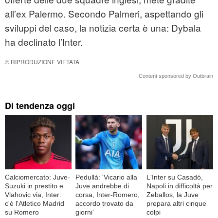
all’ex Palermo. Secondo Palmeri, aspettando gli
sviluppi del caso, la notizia certa è una: Dybala
ha declinato l’Inter.
© RIPRODUZIONE VIETATA
Content sponsored by Outbrain
Di tendenza oggi
Calciomercato: Juve-
Pedullà: 'Vicario alla
L'Inter su Casadó,
Suzuki in prestito e
Juve andrebbe di
Napoli in difficoltà per
Vlahovic via, Inter:
corsa, Inter-Romero,
Zeballos, la Juve
c'è l'Atletico Madrid
accordo trovato da
prepara altri cinque
su Romero
giorni'
colpi