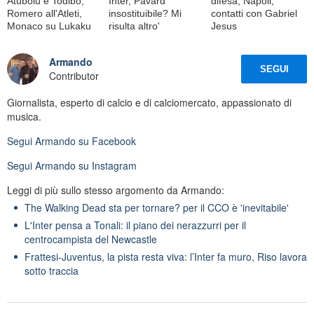
Atubolu e Todibo,
Inter, Pavard
difesa, Napoli,
Romero all'Atleti,
insostituibile? Mi
contatti con Gabriel
Monaco su Lukaku
risulta altro'
Jesus
Armando
SEGUI
Contributor
Giornalista, esperto di calcio e di calciomercato, appassionato di
musica.
Segui
Armando
su Facebook
Segui
Armando
su Instagram
Leggi di più sullo stesso argomento da Armando:
The Walking Dead sta per tornare? per il CCO è 'inevitabile'
L'Inter pensa a Tonali: il piano dei nerazzurri per il
centrocampista del Newcastle
Frattesi-Juventus, la pista resta viva: l’Inter fa muro, Riso lavora
sotto traccia