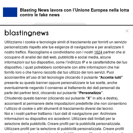
Blasting News lavora con l’Unione Europea nella lotta
contro le fake news
ABOUT
LINEA EDITORIALE
Utilizziamo i cookie e tecnologie simili di tracciamento per fornirti un servizio
Questa sezione offre informazioni trasparenti su Blasting
personalizzato rispetto alle tue esigenze di navigazione e per analizzare il
nostro traffico. Raccogliamo e condividiamo con i nostri
1624
partner che si
News, sui nostri processi editoriali e su come ci impegniamo a
occupano di analisi dei dati web, pubblicità e social media, alcune
creare news di qualità. Inoltre, afferma la nostra aderenza a
informazioni sul tuo dispositivo, come l’indirizzo IP e le caratteristiche del tuo
‘Trust Project - News with Integrity’
Blasting News non è
dispositivo, i quali potrebbero combinarle con altre informazioni che hai
ancora membro del programma, ma ha richiesto di farne
fornito loro o che hanno raccolto dal tuo utilizzo dei loro servizi. Puoi
parte; Trust Project non ha ancora effettuato una verifica di
acconsentire all’uso di tali tecnologie cliccando il pulsante
“Accetta tutti”
conformità agli standard.
presente su questo banner oppure personalizzare le tue scelte, anche
eventualmente negando il consenso al trattamento dei dati personali da
parte dei partner terzi, cliccando sul pulsante
“Personalizza”
.
Su di noi
Chiudendo questo banner (cliccando sul pulsante
“X”
in alto a destra),
acconsenti al permanere delle impostazioni predefinite che non consentono
Team editoriale
l’utilizzo di cookie o altri strumenti di tracciamento diversi dai tecnici.
Noi e i nostri partner trattiamo i tuoi dati di navigazione per: Archiviare
Corporate
informazioni su dispositivo e/o accedervi. Utilizzare dati limitati per la
selezione della pubblicità. Creare profili per la pubblicità personalizzata.
Redazione
Utilizzare profili per la selezione di pubblicità personalizzata. Creare profili