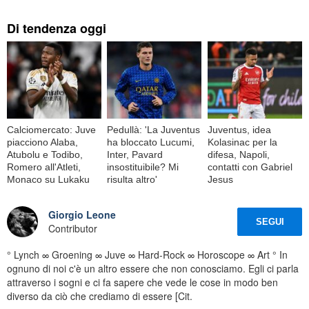
Di tendenza oggi
Calciomercato: Juve
Pedullà: 'La Juventus
Juventus, idea
piacciono Alaba,
ha bloccato Lucumi,
Kolasinac per la
Atubolu e Todibo,
Inter, Pavard
difesa, Napoli,
Romero all'Atleti,
insostituibile? Mi
contatti con Gabriel
Monaco su Lukaku
risulta altro'
Jesus
Giorgio Leone
SEGUI
Contributor
° Lynch ∞ Groening ∞ Juve ∞ Hard-Rock ∞ Horoscope ∞ Art ° In
ognuno di noi c'è un altro essere che non conosciamo. Egli ci parla
attraverso i sogni e ci fa sapere che vede le cose in modo ben
diverso da ciò che crediamo di essere [Cit.