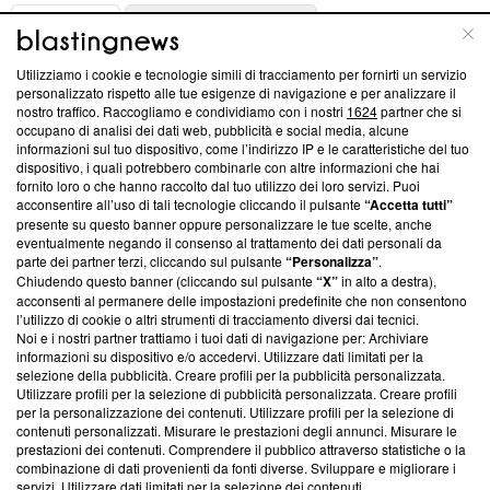
ABOUT
LINEA EDITORIALE
Utilizziamo i cookie e tecnologie simili di tracciamento per fornirti un servizio
Questa sezione offre informazioni trasparenti su Blasting
personalizzato rispetto alle tue esigenze di navigazione e per analizzare il
nostro traffico. Raccogliamo e condividiamo con i nostri
1624
partner che si
News, sui nostri processi editoriali e su come ci impegniamo a
occupano di analisi dei dati web, pubblicità e social media, alcune
creare news di qualità. Inoltre, afferma la nostra aderenza a
informazioni sul tuo dispositivo, come l’indirizzo IP e le caratteristiche del tuo
‘Trust Project - News with Integrity’
Blasting News non è
dispositivo, i quali potrebbero combinarle con altre informazioni che hai
ancora membro del programma, ma ha richiesto di farne
fornito loro o che hanno raccolto dal tuo utilizzo dei loro servizi. Puoi
parte; Trust Project non ha ancora effettuato una verifica di
acconsentire all’uso di tali tecnologie cliccando il pulsante
“Accetta tutti”
conformità agli standard.
presente su questo banner oppure personalizzare le tue scelte, anche
eventualmente negando il consenso al trattamento dei dati personali da
parte dei partner terzi, cliccando sul pulsante
“Personalizza”
.
Su di noi
Chiudendo questo banner (cliccando sul pulsante
“X”
in alto a destra),
acconsenti al permanere delle impostazioni predefinite che non consentono
Team editoriale
l’utilizzo di cookie o altri strumenti di tracciamento diversi dai tecnici.
Noi e i nostri partner trattiamo i tuoi dati di navigazione per: Archiviare
Corporate
informazioni su dispositivo e/o accedervi. Utilizzare dati limitati per la
selezione della pubblicità. Creare profili per la pubblicità personalizzata.
Redazione
Utilizzare profili per la selezione di pubblicità personalizzata. Creare profili
per la personalizzazione dei contenuti. Utilizzare profili per la selezione di
Informativa Privacy
contenuti personalizzati. Misurare le prestazioni degli annunci. Misurare le
prestazioni dei contenuti. Comprendere il pubblico attraverso statistiche o la
Cookie Policy
combinazione di dati provenienti da fonti diverse. Sviluppare e migliorare i
servizi. Utilizzare dati limitati per la selezione dei contenuti.