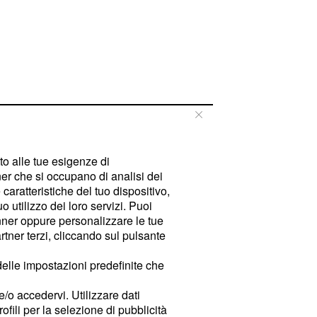
tto alle tue esigenze di
er che si occupano di analisi dei
caratteristiche del tuo dispositivo,
 utilizzo dei loro servizi. Puoi
ner oppure personalizzare le tue
tner terzi, cliccando sul pulsante
delle impostazioni predefinite che
e/o accedervi. Utilizzare dati
rofili per la selezione di pubblicità