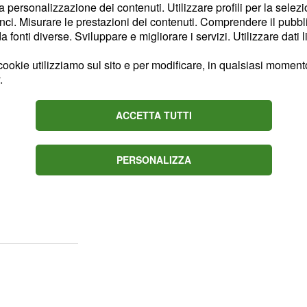
la personalizzazione dei contenuti. Utilizzare profili per la selez
 Paratici comprenderebbe
ci. Misurare le prestazioni dei contenuti. Comprendere il pubblic
aldo
, Paulo Dybala,
fonti diverse. Sviluppare e migliorare i servizi. Utilizzare dati l
rico Bernardeschi e
ookie utilizziamo sul sito e per modificare, in qualsiasi momento,
.
 alle
ACCETTA TUTTI
ie
herà di
ottenere
PERSONALIZZA
 la perdita di bilancio
puntare quindi alla