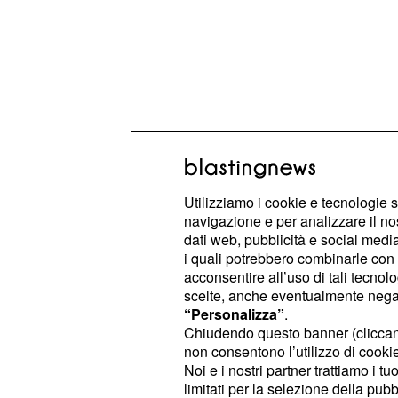
Utilizziamo i cookie e tecnologie s
navigazione e per analizzare il no
dati web, pubblicità e social media,
Entro giugno 2021 si lavorerà per con
i quali potrebbero combinarle con a
L'eventuale qualificazione alla pr
acconsentire all’uso di tali tecnol
sarebbe importante anche da questo
scelte, anche eventualmente negand
“Personalizza”
.
può bastare.
Chiudendo questo banner (clicca
non consentono l’utilizzo di cookie 
Per questo, secondo le ultime indisc
Noi e i nostri partner trattiamo i t
potrebbero esserci
cessioni pesant
limitati per la selezione della pubb