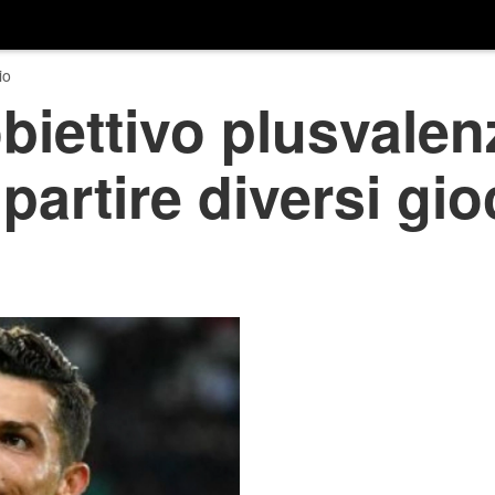
io
biettivo plusvalen
artire diversi gioc