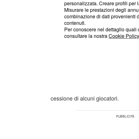
personalizzata. Creare profili per 
stilata dal direttore sportivo Fabio
Misurare le prestazioni degli annun
nomi pesanti, su tutti
Cristiano Ron
combinazione di dati provenienti da 
Adrien Rabiot, Aaron Ramsey, Fede
contenuti.
Per conoscere nel dettaglio quali c
Alex Sandro
.
consultare la nostra
Cookie Policy
Si starebbe lavorando
plusvalenze finanziar
La Juventus nei prossimi mesi cerc
per attutire
plusvalenze finanziarie
registrata a fine 2020. Si dovrebbe 
cessione di alcuni giocatori.