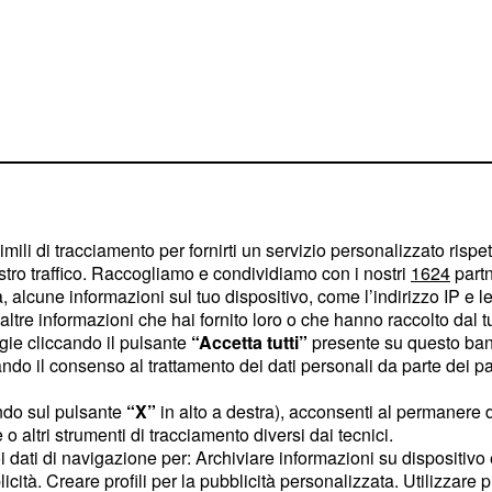
imili di tracciamento per fornirti un servizio personalizzato rispe
stro traffico. Raccogliamo e condividiamo con i nostri
1624
partn
 alcune informazioni sul tuo dispositivo, come l’indirizzo IP e le 
tenerlo il più possibile.
ltre informazioni che hai fornito loro o che hanno raccolto dal tuo
ossima Champions League
ogie cliccando il pulsante
“Accetta tutti”
presente su questo ban
 punto di vista ma non
o il consenso al trattamento dei dati personali da parte dei par
ndo sul pulsante
“X”
in alto a destra), acconsenti al permanere 
o altri strumenti di tracciamento diversi dai tecnici.
rezioni di mercato,
uoi dati di navigazione per: Archiviare informazioni su dispositivo 
. La lista dei partenti
i
licità. Creare profili per la pubblicità personalizzata. Utilizzare p