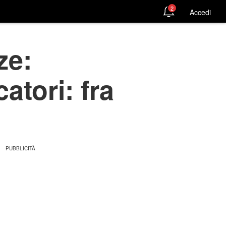
2
Accedi
ze:
atori: fra