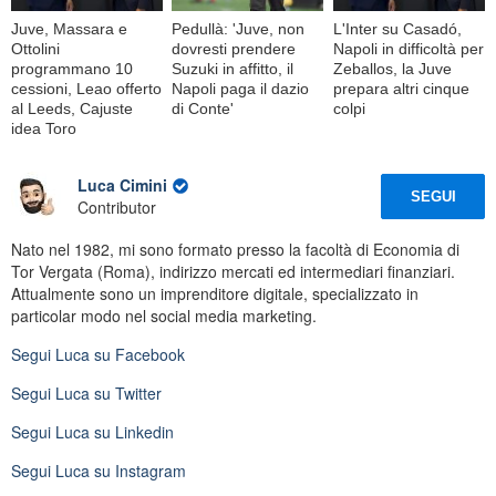
Juve, Massara e
Pedullà: 'Juve, non
L'Inter su Casadó,
Ottolini
dovresti prendere
Napoli in difficoltà per
programmano 10
Suzuki in affitto, il
Zeballos, la Juve
cessioni, Leao offerto
Napoli paga il dazio
prepara altri cinque
al Leeds, Cajuste
di Conte'
colpi
idea Toro
Luca Cimini
SEGUI
Contributor
Nato nel 1982, mi sono formato presso la facoltà di Economia di
Tor Vergata (Roma), indirizzo mercati ed intermediari finanziari.
Attualmente sono un imprenditore digitale, specializzato in
particolar modo nel social media marketing.
Segui
Luca
su Facebook
Segui
Luca
su Twitter
Segui
Luca
su Linkedin
Segui
Luca
su Instagram