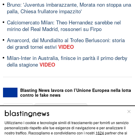
Bruno: 'Juventus imbarazzante, Morata non stoppa una
palla, Chiesa frullatore impazzito'
Calciomercato Milan: Theo Hernandez sarebbe nel
mirino del Real Madrid, rossoneri su Firpo
Amarcord, dal Mundialito al Trofeo Berlusconi: storia
dei grandi tornei estivi
VIDEO
Milan-Inter in Australia, finisce in parità il primo derby
della stagione
VIDEO
Blasting News lavora con l’Unione Europea nella lotta
contro le fake news
ABOUT
LINEA EDITORIALE
Utilizziamo i cookie e tecnologie simili di tracciamento per fornirti un servizio
Questa sezione offre informazioni trasparenti su Blasting
personalizzato rispetto alle tue esigenze di navigazione e per analizzare il
nostro traffico. Raccogliamo e condividiamo con i nostri
1624
partner che si
News, sui nostri processi editoriali e su come ci impegniamo a