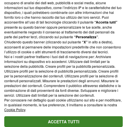
occupano di analisi dei dati web, pubblicità e social media, alcune
creare news di qualità. Inoltre, afferma la nostra aderenza a
informazioni sul tuo dispositivo, come l’indirizzo IP e le caratteristiche del tuo
‘Trust Project - News with Integrity’
Blasting News non è
dispositivo, i quali potrebbero combinarle con altre informazioni che hai
ancora membro del programma, ma ha richiesto di farne
fornito loro o che hanno raccolto dal tuo utilizzo dei loro servizi. Puoi
parte; Trust Project non ha ancora effettuato una verifica di
acconsentire all’uso di tali tecnologie cliccando il pulsante
“Accetta tutti”
conformità agli standard.
presente su questo banner oppure personalizzare le tue scelte, anche
eventualmente negando il consenso al trattamento dei dati personali da
parte dei partner terzi, cliccando sul pulsante
“Personalizza”
.
Su di noi
Chiudendo questo banner (cliccando sul pulsante
“X”
in alto a destra),
acconsenti al permanere delle impostazioni predefinite che non consentono
Team editoriale
l’utilizzo di cookie o altri strumenti di tracciamento diversi dai tecnici.
Noi e i nostri partner trattiamo i tuoi dati di navigazione per: Archiviare
Corporate
informazioni su dispositivo e/o accedervi. Utilizzare dati limitati per la
selezione della pubblicità. Creare profili per la pubblicità personalizzata.
Redazione
Utilizzare profili per la selezione di pubblicità personalizzata. Creare profili
per la personalizzazione dei contenuti. Utilizzare profili per la selezione di
Informativa Privacy
contenuti personalizzati. Misurare le prestazioni degli annunci. Misurare le
prestazioni dei contenuti. Comprendere il pubblico attraverso statistiche o la
Cookie Policy
combinazione di dati provenienti da fonti diverse. Sviluppare e migliorare i
servizi. Utilizzare dati limitati per la selezione dei contenuti.
Blasting SA, IDI CHE-247.845.224, Via Carlo Frasca, 3 - 6900
Per conoscere nel dettaglio quali cookie utilizziamo sul sito e per modificare,
Lugano (Svizzera) Tel:
+39 0690258937
in qualsiasi momento, le tue preferenze, ti invitiamo a consultare la nostra
Cookie Policy
.
© 2026 Blasting News
ACCETTA TUTTI