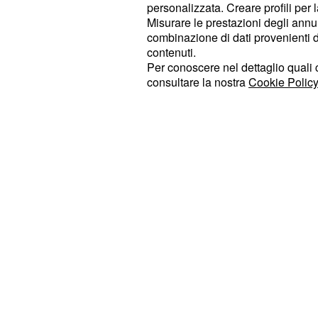
,
che non vorr
Alessandro
Florenzi
personalizzata. Creare profili per 
Misurare le prestazioni degli annun
dopo essere tornato dal prestito al 
combinazione di dati provenienti da 
L'operazione potrebbe concludersi 
contenuti.
per i due calciatori percepiscono lo 
Per conoscere nel dettaglio quali c
consultare la nostra
Cookie Policy
sarebbe alla ricerca di un terzino d
Achraf Hakimi. I nerazzurri, però, 
convinti dalle condizioni fisiche di 
monitorando anche altre opzioni co
Denzel Dumfries.