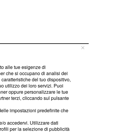
tto alle tue esigenze di
er che si occupano di analisi dei
caratteristiche del tuo dispositivo,
 utilizzo dei loro servizi. Puoi
ner oppure personalizzare le tue
tner terzi, cliccando sul pulsante
delle impostazioni predefinite che
e/o accedervi. Utilizzare dati
rofili per la selezione di pubblicità