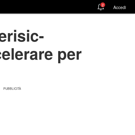
2
Accedi
risic-
celerare per