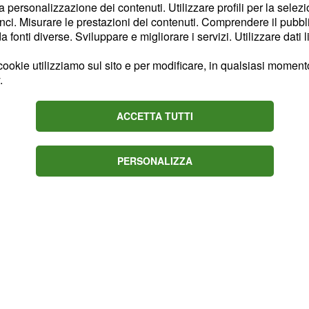
ebbe restare a Trigoria
la personalizzazione dei contenuti. Utilizzare profili per la selez
ci. Misurare le prestazioni dei contenuti. Comprendere il pubblic
Paris Saint Germain.
fonti diverse. Sviluppare e migliorare i servizi. Utilizzare dati l
con una fumata bianca
stesso stipendio e l'
Inter
ookie utilizziamo sul sito e per modificare, in qualsiasi momento,
.
estro dopo la partenza di
non sarebbero molto
ACCETTA TUTTI
Florenzi e starebbero
me Hector Bellerin e
PERSONALIZZA