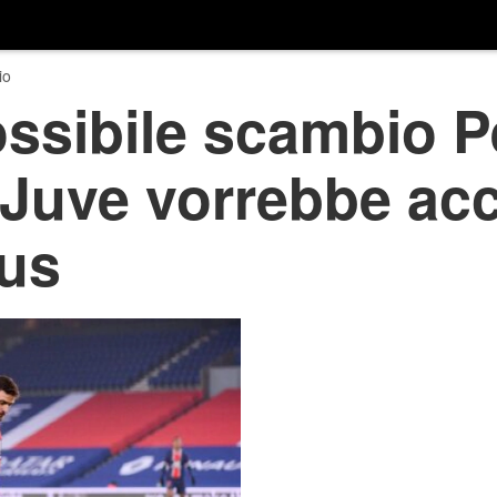
io
ssibile scambio Pe
a Juve vorrebbe ac
sus