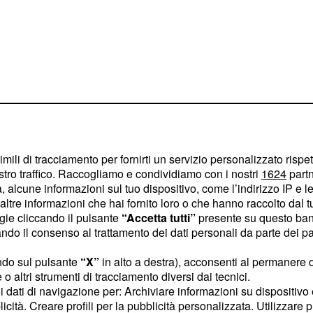
imili di tracciamento per fornirti un servizio personalizzato rispe
stro traffico. Raccogliamo e condividiamo con i nostri
1624
partn
 alcune informazioni sul tuo dispositivo, come l’indirizzo IP e le 
ltre informazioni che hai fornito loro o che hanno raccolto dal tuo
rcepito dal croato sarebbe
ogie cliccando il pulsante
“Accetta tutti”
presente su questo ban
tolare dopo l'epidemia da
o il consenso al trattamento dei dati personali da parte dei par
ad abbassare il tetto
ndo sul pulsante
“X”
in alto a destra), acconsenti al permanere 
o altri strumenti di tracciamento diversi dai tecnici.
uoi dati di navigazione per: Archiviare informazioni su dispositivo 
 offrire uno scambio con
licità. Creare profili per la pubblicità personalizzata. Utilizzare p