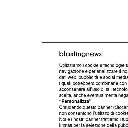
Utilizziamo i cookie e tecnologie s
navigazione e per analizzare il no
dati web, pubblicità e social media,
i quali potrebbero combinarle con a
Inoltre, lo stipendio da 4 milioni pe
acconsentire all’uso di tali tecnol
troppo oneroso per un profilo non ti
scelte, anche eventualmente negand
Coronavirus che ha costretto i club 
“Personalizza”
.
Chiudendo questo banner (clicca
ingaggi.
non consentono l’utilizzo di cookie 
Noi e i nostri partner trattiamo i t
La Roma, dalla sua parte, potrebbe
limitati per la selezione della pubb