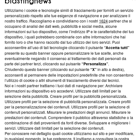
Utilizziamo i cookie e tecnologie simili di tracciamento per fornirti un servizio
Questa sezione offre informazioni trasparenti su Blasting
personalizzato rispetto alle tue esigenze di navigazione e per analizzare il
nostro traffico. Raccogliamo e condividiamo con i nostri
1624
partner che si
News, sui nostri processi editoriali e su come ci impegniamo a
occupano di analisi dei dati web, pubblicità e social media, alcune
creare news di qualità. Inoltre, afferma la nostra aderenza a
informazioni sul tuo dispositivo, come l’indirizzo IP e le caratteristiche del tuo
‘Trust Project - News with Integrity’
Blasting News non è
dispositivo, i quali potrebbero combinarle con altre informazioni che hai
ancora membro del programma, ma ha richiesto di farne
fornito loro o che hanno raccolto dal tuo utilizzo dei loro servizi. Puoi
parte; Trust Project non ha ancora effettuato una verifica di
acconsentire all’uso di tali tecnologie cliccando il pulsante
“Accetta tutti”
conformità agli standard.
presente su questo banner oppure personalizzare le tue scelte, anche
eventualmente negando il consenso al trattamento dei dati personali da
parte dei partner terzi, cliccando sul pulsante
“Personalizza”
.
Su di noi
Chiudendo questo banner (cliccando sul pulsante
“X”
in alto a destra),
acconsenti al permanere delle impostazioni predefinite che non consentono
Team editoriale
l’utilizzo di cookie o altri strumenti di tracciamento diversi dai tecnici.
Noi e i nostri partner trattiamo i tuoi dati di navigazione per: Archiviare
Corporate
informazioni su dispositivo e/o accedervi. Utilizzare dati limitati per la
selezione della pubblicità. Creare profili per la pubblicità personalizzata.
Redazione
Utilizzare profili per la selezione di pubblicità personalizzata. Creare profili
per la personalizzazione dei contenuti. Utilizzare profili per la selezione di
Informativa Privacy
contenuti personalizzati. Misurare le prestazioni degli annunci. Misurare le
prestazioni dei contenuti. Comprendere il pubblico attraverso statistiche o la
Cookie Policy
combinazione di dati provenienti da fonti diverse. Sviluppare e migliorare i
servizi. Utilizzare dati limitati per la selezione dei contenuti.
Blasting SA, IDI CHE-247.845.224, Via Carlo Frasca, 3 - 6900
Per conoscere nel dettaglio quali cookie utilizziamo sul sito e per modificare,
Lugano (Svizzera) Tel:
+39 0690258937
in qualsiasi momento, le tue preferenze, ti invitiamo a consultare la nostra