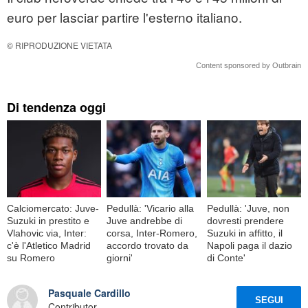
euro per lasciar partire l'esterno italiano.
© RIPRODUZIONE VIETATA
Content sponsored by Outbrain
Di tendenza oggi
Calciomercato: Juve-
Pedullà: 'Vicario alla
Pedullà: 'Juve, non
Suzuki in prestito e
Juve andrebbe di
dovresti prendere
Vlahovic via, Inter:
corsa, Inter-Romero,
Suzuki in affitto, il
c'è l'Atletico Madrid
accordo trovato da
Napoli paga il dazio
su Romero
giorni'
di Conte'
Pasquale Cardillo
SEGUI
Contributor