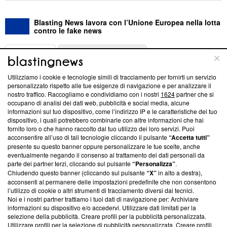
Blasting News lavora con l’Unione Europea nella lotta
contro le fake news
ABOUT
LINEA EDITORIALE
Utilizziamo i cookie e tecnologie simili di tracciamento per fornirti un servizio
Questa sezione offre informazioni trasparenti su Blasting
personalizzato rispetto alle tue esigenze di navigazione e per analizzare il
nostro traffico. Raccogliamo e condividiamo con i nostri
1624
partner che si
News, sui nostri processi editoriali e su come ci impegniamo a
occupano di analisi dei dati web, pubblicità e social media, alcune
creare news di qualità. Inoltre, afferma la nostra aderenza a
informazioni sul tuo dispositivo, come l’indirizzo IP e le caratteristiche del tuo
‘Trust Project - News with Integrity’
Blasting News non è
dispositivo, i quali potrebbero combinarle con altre informazioni che hai
ancora membro del programma, ma ha richiesto di farne
fornito loro o che hanno raccolto dal tuo utilizzo dei loro servizi. Puoi
parte; Trust Project non ha ancora effettuato una verifica di
acconsentire all’uso di tali tecnologie cliccando il pulsante
“Accetta tutti”
conformità agli standard.
presente su questo banner oppure personalizzare le tue scelte, anche
eventualmente negando il consenso al trattamento dei dati personali da
parte dei partner terzi, cliccando sul pulsante
“Personalizza”
.
Su di noi
Chiudendo questo banner (cliccando sul pulsante
“X”
in alto a destra),
acconsenti al permanere delle impostazioni predefinite che non consentono
Team editoriale
l’utilizzo di cookie o altri strumenti di tracciamento diversi dai tecnici.
Noi e i nostri partner trattiamo i tuoi dati di navigazione per: Archiviare
Corporate
informazioni su dispositivo e/o accedervi. Utilizzare dati limitati per la
selezione della pubblicità. Creare profili per la pubblicità personalizzata.
Redazione
Utilizzare profili per la selezione di pubblicità personalizzata. Creare profili