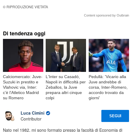
© RIPRODUZIONE VIETATA
Content sponsored by Outbrain
Di tendenza oggi
Calciomercato: Juve-
L'Inter su Casadó,
Pedullà: 'Vicario alla
Suzuki in prestito e
Napoli in difficoltà per
Juve andrebbe di
Vlahovic via, Inter:
Zeballos, la Juve
corsa, Inter-Romero,
c'è l'Atletico Madrid
prepara altri cinque
accordo trovato da
su Romero
colpi
giorni'
Luca Cimini
SEGUI
Contributor
Nato nel 1982, mi sono formato presso la facoltà di Economia di