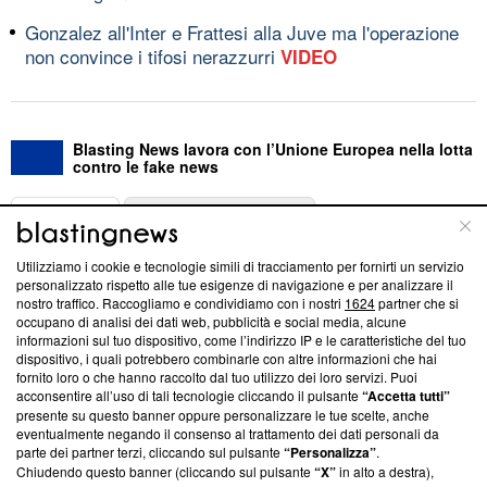
Gonzalez all'Inter e Frattesi alla Juve ma l'operazione
non convince i tifosi nerazzurri
VIDEO
Blasting News lavora con l’Unione Europea nella lotta
contro le fake news
ABOUT
LINEA EDITORIALE
Utilizziamo i cookie e tecnologie simili di tracciamento per fornirti un servizio
Questa sezione offre informazioni trasparenti su Blasting
personalizzato rispetto alle tue esigenze di navigazione e per analizzare il
nostro traffico. Raccogliamo e condividiamo con i nostri
1624
partner che si
News, sui nostri processi editoriali e su come ci impegniamo a
occupano di analisi dei dati web, pubblicità e social media, alcune
creare news di qualità. Inoltre, afferma la nostra aderenza a
informazioni sul tuo dispositivo, come l’indirizzo IP e le caratteristiche del tuo
‘Trust Project - News with Integrity’
Blasting News non è
dispositivo, i quali potrebbero combinarle con altre informazioni che hai
ancora membro del programma, ma ha richiesto di farne
fornito loro o che hanno raccolto dal tuo utilizzo dei loro servizi. Puoi
parte; Trust Project non ha ancora effettuato una verifica di
acconsentire all’uso di tali tecnologie cliccando il pulsante
“Accetta tutti”
conformità agli standard.
presente su questo banner oppure personalizzare le tue scelte, anche
eventualmente negando il consenso al trattamento dei dati personali da
parte dei partner terzi, cliccando sul pulsante
“Personalizza”
.
Su di noi
Chiudendo questo banner (cliccando sul pulsante
“X”
in alto a destra),