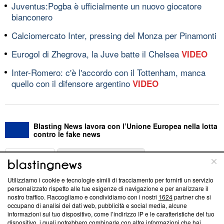
Juventus:Pogba è ufficialmente un nuovo giocatore
bianconero
Calciomercato Inter, pressing del Monza per Pinamonti
Eurogol di Zhegrova, la Juve batte il Chelsea
VIDEO
Inter-Romero: c'è l'accordo con il Tottenham, manca
quello con il difensore argentino
VIDEO
Blasting News lavora con l’Unione Europea nella lotta
contro le fake news
ABOUT
LINEA EDITORIALE
Utilizziamo i cookie e tecnologie simili di tracciamento per fornirti un servizio
Questa sezione offre informazioni trasparenti su Blasting
personalizzato rispetto alle tue esigenze di navigazione e per analizzare il
nostro traffico. Raccogliamo e condividiamo con i nostri
1624
partner che si
News, sui nostri processi editoriali e su come ci impegniamo a
occupano di analisi dei dati web, pubblicità e social media, alcune
creare news di qualità. Inoltre, afferma la nostra aderenza a
informazioni sul tuo dispositivo, come l’indirizzo IP e le caratteristiche del tuo
‘Trust Project - News with Integrity’
Blasting News non è
dispositivo, i quali potrebbero combinarle con altre informazioni che hai