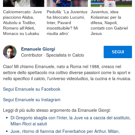
Calciomercato: Juve
Pedullà: 'La Juventus
Juventus, idea
piacciono Alaba,
ha bloccato Lucumi,
Kolasinac per la
Atubolu e Todibo,
Inter, Pavard
difesa, Napoli,
Romero all'Atleti,
insostituibile? Mi
contatti con Gabriel
Monaco su Lukaku
risulta altro'
Jesus
Emanuele Giorgi
SEGUI
Contributor · Specialista in Calcio
Ciao! Mi chiamo Emanuele, nato a Roma nel 1988, cresco nel
settore dello spettacolo ma coltivo diverse passioni come lo sport e
nello specifico il calcio, l'universo videoludico, la cucina e la musica.
Segui
Emanuele
su Facebook
Segui
Emanuele
su Instagram
Leggi di più sullo stesso argomento da Emanuele Giorgi:
Di Gregorio sbaglia con l'Inter, la Juve va a caccia del sostituto,
Milan-Ricci ai saluti
Juve, ritorno di fiamma del Fenerbahce per Arthur. Milan,