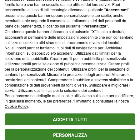
ancora membro del programma, ma ha richiesto di farne
fornito loro o che hanno raccolto dal tuo utilizzo dei loro servizi. Puoi
parte; Trust Project non ha ancora effettuato una verifica di
acconsentire all’uso di tali tecnologie cliccando il pulsante
“Accetta tutti”
conformità agli standard.
presente su questo banner oppure personalizzare le tue scelte, anche
eventualmente negando il consenso al trattamento dei dati personali da
parte dei partner terzi, cliccando sul pulsante
“Personalizza”
.
Su di noi
Chiudendo questo banner (cliccando sul pulsante
“X”
in alto a destra),
acconsenti al permanere delle impostazioni predefinite che non consentono
Team editoriale
l’utilizzo di cookie o altri strumenti di tracciamento diversi dai tecnici.
Noi e i nostri partner trattiamo i tuoi dati di navigazione per: Archiviare
Corporate
informazioni su dispositivo e/o accedervi. Utilizzare dati limitati per la
selezione della pubblicità. Creare profili per la pubblicità personalizzata.
Redazione
Utilizzare profili per la selezione di pubblicità personalizzata. Creare profili
per la personalizzazione dei contenuti. Utilizzare profili per la selezione di
Informativa Privacy
contenuti personalizzati. Misurare le prestazioni degli annunci. Misurare le
prestazioni dei contenuti. Comprendere il pubblico attraverso statistiche o la
Cookie Policy
combinazione di dati provenienti da fonti diverse. Sviluppare e migliorare i
servizi. Utilizzare dati limitati per la selezione dei contenuti.
Blasting SA, IDI CHE-247.845.224, Via Carlo Frasca, 3 - 6900
Per conoscere nel dettaglio quali cookie utilizziamo sul sito e per modificare,
Lugano (Svizzera) Tel:
+39 0690258937
in qualsiasi momento, le tue preferenze, ti invitiamo a consultare la nostra
Cookie Policy
.
© 2026 Blasting News
ACCETTA TUTTI
PERSONALIZZA