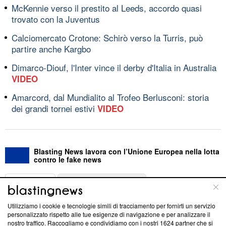
McKennie verso il prestito al Leeds, accordo quasi
trovato con la Juventus
Calciomercato Crotone: Schirò verso la Turris, può
partire anche Kargbo
Dimarco-Diouf, l'Inter vince il derby d'Italia in Australia
VIDEO
Amarcord, dal Mundialito al Trofeo Berlusconi: storia
dei grandi tornei estivi
VIDEO
Blasting News lavora con l’Unione Europea nella lotta
contro le fake news
ABOUT
LINEA EDITORIALE
Utilizziamo i cookie e tecnologie simili di tracciamento per fornirti un servizio
Questa sezione offre informazioni trasparenti su Blasting
personalizzato rispetto alle tue esigenze di navigazione e per analizzare il
nostro traffico. Raccogliamo e condividiamo con i nostri
1624
partner che si
News, sui nostri processi editoriali e su come ci impegniamo a