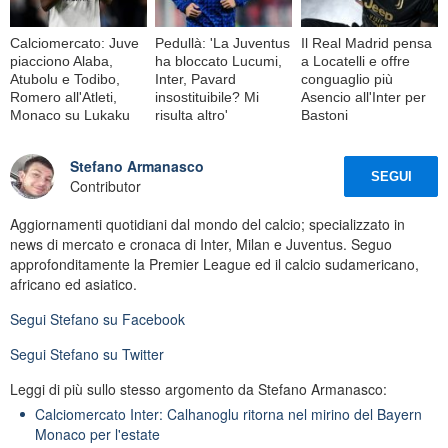
Calciomercato: Juve
Pedullà: 'La Juventus
Il Real Madrid pensa
piacciono Alaba,
ha bloccato Lucumi,
a Locatelli e offre
Atubolu e Todibo,
Inter, Pavard
conguaglio più
Romero all'Atleti,
insostituibile? Mi
Asencio all'Inter per
Monaco su Lukaku
risulta altro'
Bastoni
Stefano Armanasco
SEGUI
Contributor
Aggiornamenti quotidiani dal mondo del calcio; specializzato in
news di mercato e cronaca di Inter, Milan e Juventus. Seguo
approfonditamente la Premier League ed il calcio sudamericano,
africano ed asiatico.
Segui
Stefano
su Facebook
Segui
Stefano
su Twitter
Leggi di più sullo stesso argomento da Stefano Armanasco:
Calciomercato Inter: Calhanoglu ritorna nel mirino del Bayern
Monaco per l'estate