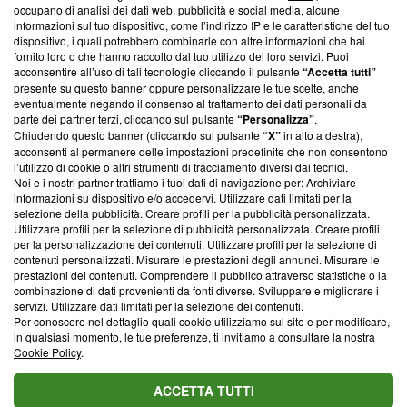
occupano di analisi dei dati web, pubblicità e social media, alcune
creare news di qualità. Inoltre, afferma la nostra aderenza a
informazioni sul tuo dispositivo, come l’indirizzo IP e le caratteristiche del tuo
‘Trust Project - News with Integrity’
Blasting News non è
dispositivo, i quali potrebbero combinarle con altre informazioni che hai
ancora membro del programma, ma ha richiesto di farne
fornito loro o che hanno raccolto dal tuo utilizzo dei loro servizi. Puoi
parte; Trust Project non ha ancora effettuato una verifica di
acconsentire all’uso di tali tecnologie cliccando il pulsante
“Accetta tutti”
conformità agli standard.
presente su questo banner oppure personalizzare le tue scelte, anche
eventualmente negando il consenso al trattamento dei dati personali da
parte dei partner terzi, cliccando sul pulsante
“Personalizza”
.
Su di noi
Chiudendo questo banner (cliccando sul pulsante
“X”
in alto a destra),
acconsenti al permanere delle impostazioni predefinite che non consentono
Team editoriale
l’utilizzo di cookie o altri strumenti di tracciamento diversi dai tecnici.
Noi e i nostri partner trattiamo i tuoi dati di navigazione per: Archiviare
Corporate
informazioni su dispositivo e/o accedervi. Utilizzare dati limitati per la
selezione della pubblicità. Creare profili per la pubblicità personalizzata.
Redazione
Utilizzare profili per la selezione di pubblicità personalizzata. Creare profili
per la personalizzazione dei contenuti. Utilizzare profili per la selezione di
Informativa Privacy
contenuti personalizzati. Misurare le prestazioni degli annunci. Misurare le
prestazioni dei contenuti. Comprendere il pubblico attraverso statistiche o la
Cookie Policy
combinazione di dati provenienti da fonti diverse. Sviluppare e migliorare i
servizi. Utilizzare dati limitati per la selezione dei contenuti.
Blasting SA, IDI CHE-247.845.224, Via Carlo Frasca, 3 - 6900
Per conoscere nel dettaglio quali cookie utilizziamo sul sito e per modificare,
Lugano (Svizzera) Tel:
+39 0690258937
in qualsiasi momento, le tue preferenze, ti invitiamo a consultare la nostra
Cookie Policy
.
© 2026 Blasting News
ACCETTA TUTTI