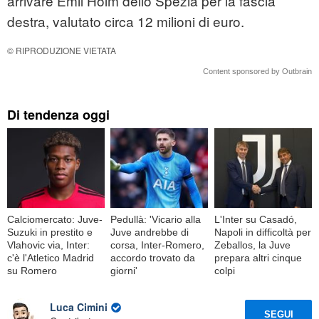
arrivare Emil Holm dello Spezia per la fascia
destra, valutato circa 12 milioni di euro.
© RIPRODUZIONE VIETATA
Content sponsored by Outbrain
Di tendenza oggi
Calciomercato: Juve-
Pedullà: 'Vicario alla
L'Inter su Casadó,
Suzuki in prestito e
Juve andrebbe di
Napoli in difficoltà per
Vlahovic via, Inter:
corsa, Inter-Romero,
Zeballos, la Juve
c'è l'Atletico Madrid
accordo trovato da
prepara altri cinque
su Romero
giorni'
colpi
Luca Cimini
SEGUI