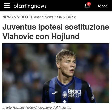
2
Accedi
NEWS & VIDEO
Blasting News Italia
>
Calcio
Juventus ipotesi sostituzione
Vlahovic con Hojlund
In foto Rasmus Hojlund, giocatore dell'Atalanta.