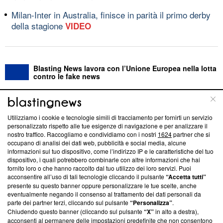
Milan-Inter in Australia, finisce in parità il primo derby
della stagione
VIDEO
Blasting News lavora con l’Unione Europea nella lotta
contro le fake news
ABOUT
LINEA EDITORIALE
Utilizziamo i cookie e tecnologie simili di tracciamento per fornirti un servizio
personalizzato rispetto alle tue esigenze di navigazione e per analizzare il
Questa sezione offre informazioni trasparenti su Blasting
nostro traffico. Raccogliamo e condividiamo con i nostri
1624
partner che si
News, sui nostri processi editoriali e su come ci impegniamo a
occupano di analisi dei dati web, pubblicità e social media, alcune
creare news di qualità. Inoltre, afferma la nostra aderenza a
informazioni sul tuo dispositivo, come l’indirizzo IP e le caratteristiche del tuo
‘Trust Project - News with Integrity’
Blasting News non è
dispositivo, i quali potrebbero combinarle con altre informazioni che hai
fornito loro o che hanno raccolto dal tuo utilizzo dei loro servizi. Puoi
ancora membro del programma, ma ha richiesto di farne
acconsentire all’uso di tali tecnologie cliccando il pulsante
“Accetta tutti”
parte; Trust Project non ha ancora effettuato una verifica di
presente su questo banner oppure personalizzare le tue scelte, anche
conformità agli standard.
eventualmente negando il consenso al trattamento dei dati personali da
parte dei partner terzi, cliccando sul pulsante
“Personalizza”
.
Su di noi
Chiudendo questo banner (cliccando sul pulsante
“X”
in alto a destra),
acconsenti al permanere delle impostazioni predefinite che non consentono