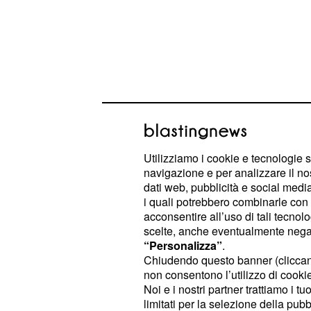
Utilizziamo i cookie e tecnologie s
navigazione e per analizzare il no
dati web, pubblicità e social media,
i quali potrebbero combinarle con a
acconsentire all’uso di tali tecnol
Ha riconosciuto che la squadra ha s
scelte, anche eventualmente negand
“Personalizza”
.
della partita, ma la sensazione di so
Chiudendo questo banner (clicca
difficile per l'avversario segnare. No
non consentono l’utilizzo di cookie 
vittoria, Rugani ha espresso il desi
Noi e i nostri partner trattiamo i t
limitati per la selezione della pubb
più brillante, mirando a una vittoria