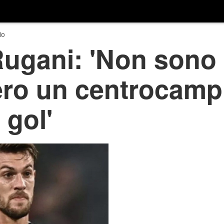
io
Rugani: 'Non sono
ero un centrocamp
 gol'