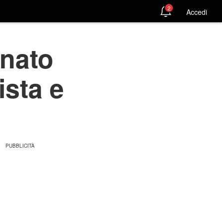
2
Accedi
 nato
ista e