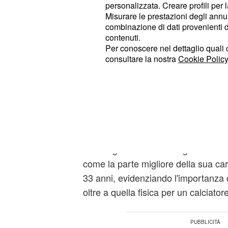
personalizzata. Creare profili per 
ma anche di alto livello tecnico.
Misurare le prestazioni degli annun
combinazione di dati provenienti da 
La crescita come uom
contenuti.
Per conoscere nel dettaglio quali c
di Rugani
consultare la nostra
Cookie Policy
Riguardo alla crescita personale e 
l'evoluzione e la matur
sottolineato
tempo. Ha parlato del cambiamento n
sfide e sulle responsabilità, menzi
tre anni come un punto di svolta nel
un insegnamento di Giorgio Chiellini,
come la parte migliore della sua carr
33 anni, evidenziando l'importanza 
oltre a quella fisica per un calciatore