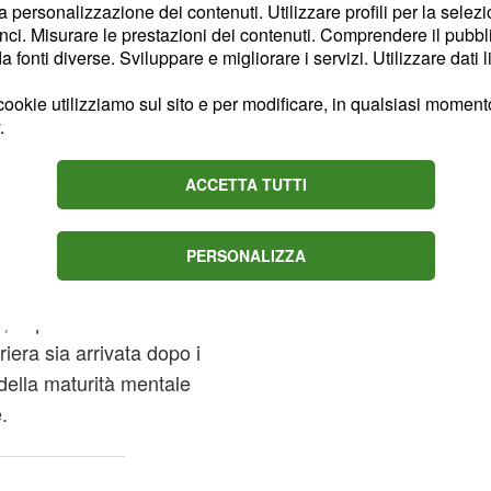
la personalizzazione dei contenuti. Utilizzare profili per la selez
ci. Misurare le prestazioni dei contenuti. Comprendere il pubblic
fonti diverse. Sviluppare e migliorare i servizi. Utilizzare dati l
o e giocatore
ookie utilizziamo sul sito e per modificare, in qualsiasi momento,
.
professionale
Rugani ha
ACCETTA TUTTI
ità che ha acquisito nel
ella prospettiva sulle
PERSONALIZZA
onando l'essere padre da
la sua vita. Ha condiviso
 il quale ha sottolineato
iera sia arrivata dopo i
della maturità mentale
.