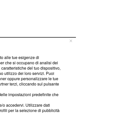
tto alle tue esigenze di
er che si occupano di analisi dei
caratteristiche del tuo dispositivo,
 utilizzo dei loro servizi. Puoi
ner oppure personalizzare le tue
tner terzi, cliccando sul pulsante
delle impostazioni predefinite che
e/o accedervi. Utilizzare dati
rofili per la selezione di pubblicità