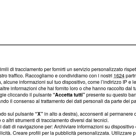
imili di tracciamento per fornirti un servizio personalizzato rispe
stro traffico. Raccogliamo e condividiamo con i nostri
1624
partn
 alcune informazioni sul tuo dispositivo, come l’indirizzo IP e le 
ltre informazioni che hai fornito loro o che hanno raccolto dal tuo
ogie cliccando il pulsante
“Accetta tutti”
presente su questo ban
offerto per gran parte
o il consenso al trattamento dei dati personali da parte dei par
lidità difensiva ha reso
ndo sul pulsante
“X”
in alto a destra), acconsenti al permanere 
nostante la gioia per la
o altri strumenti di tracciamento diversi dai tecnici.
derio di giocare in modo
uoi dati di navigazione per: Archiviare informazioni su dispositivo 
licità. Creare profili per la pubblicità personalizzata. Utilizzare p
 che sia non solo efficace