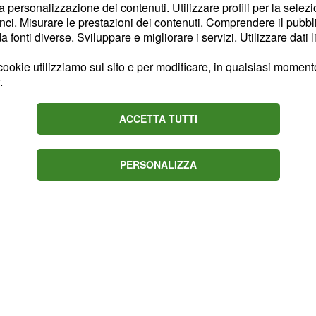
la personalizzazione dei contenuti. Utilizzare profili per la selez
ata giù ai sostenitori
ci. Misurare le prestazioni dei contenuti. Comprendere il pubblic
i Gagliardini ha fatto una
fonti diverse. Sviluppare e migliorare i servizi. Utilizzare dati l
te avrebbe
ookie utilizziamo sul sito e per modificare, in qualsiasi momento,
e scuse a Rabiot. Si
.
 reagito il loro
ni siate Adrien Rabiot”.
ACCETTA TUTTI
PERSONALIZZA