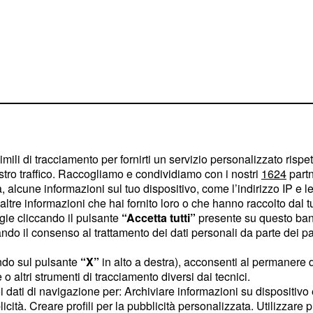
imili di tracciamento per fornirti un servizio personalizzato rispe
stro traffico. Raccogliamo e condividiamo con i nostri
1624
partn
iot è rimasta indigesta al
 alcune informazioni sul tuo dispositivo, come l’indirizzo IP e le 
 da subito si è
ltre informazioni che hai fornito loro o che hanno raccolto dal tuo
ogie cliccando il pulsante
“Accetta tutti”
presente su questo ban
ltre, i tifosi della
o il consenso al trattamento dei dati personali da parte dei par
co la risposta di
ottolineato che prima di
ndo sul pulsante
“X”
in alto a destra), acconsenti al permanere 
o altri strumenti di tracciamento diversi dai tecnici.
fine della partita.
uoi dati di navigazione per: Archiviare informazioni su dispositivo 
licità. Creare profili per la pubblicità personalizzata. Utilizzare p
n queste ore, con la