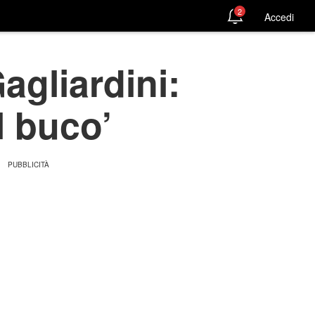
2
Accedi
Gagliardini:
l buco’