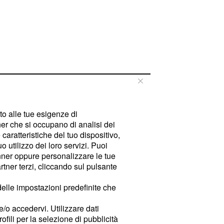
tto alle tue esigenze di
er che si occupano di analisi dei
caratteristiche del tuo dispositivo,
 utilizzo dei loro servizi. Puoi
ner oppure personalizzare le tue
tner terzi, cliccando sul pulsante
delle impostazioni predefinite che
e/o accedervi. Utilizzare dati
rofili per la selezione di pubblicità