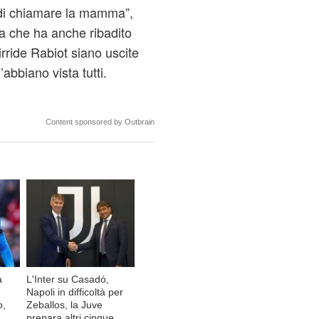
di chiamare la mamma”,
dia che ha anche ribadito
irride Rabiot siano uscite
’abbiano vista tutti.
Content sponsored by Outbrain
a
L'Inter su Casadó,
Napoli in difficoltà per
o,
Zeballos, la Juve
prepara altri cinque