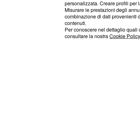
personalizzata. Creare profili per 
risposta di Gagliardini che non è and
Misurare le prestazioni degli annun
bianconeri. Secondo i tifosi juventin
combinazione di dati provenienti da 
contenuti.
doppia brutta figura e probabilmen
Per conoscere nel dettaglio quali c
semplicemente dovuto porgere le su
consultare la nostra
Cookie Policy
sono comunque detti fieri di come ha
giocatore: “In un mondo di Gagliardi