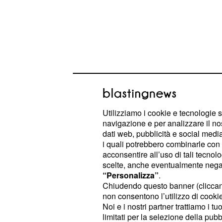
Utilizziamo i cookie e tecnologie s
navigazione e per analizzare il no
La presa in giro di Gagliardini a Rab
dati web, pubblicità e social media,
popolo della Vecchia Signora che fin
i quali potrebbero combinarle con a
acconsentire all’uso di tali tecnol
mobilitato per tutelare il francese. Ino
scelte, anche eventualmente negand
Juventus hanno apprezzato e non po
“Personalizza”
.
Rabiot. Il giocatore bianconero ha s
Chiudendo questo banner (clicca
non consentono l’utilizzo di cookie 
fare certi gesti è meglio aspettare la 
Noi e i nostri partner trattiamo i t
limitati per la selezione della pubb
Ma la querelle è proseguita anche i