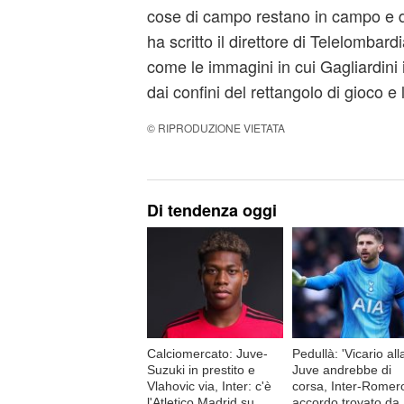
cose di campo restano in campo e 
ha scritto il direttore di Telelombar
come le immagini in cui Gagliardini 
dai confini del rettangolo di gioco e l
© RIPRODUZIONE VIETATA
Di tendenza oggi
Calciomercato: Juve-
Pedullà: 'Vicario all
Suzuki in prestito e
Juve andrebbe di
Vlahovic via, Inter: c'è
corsa, Inter-Romer
l'Atletico Madrid su
accordo trovato da