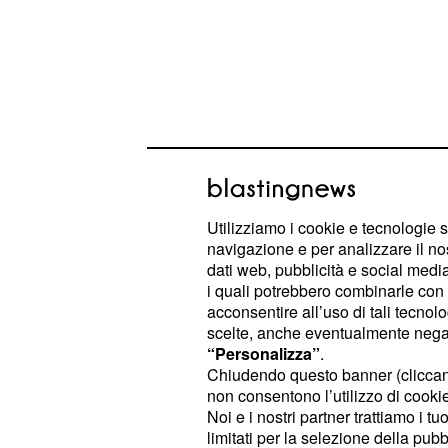
Utilizziamo i cookie e tecnologie s
navigazione e per analizzare il no
dati web, pubblicità e social media,
i quali potrebbero combinarle con a
acconsentire all’uso di tali tecnol
L’Inter in mezzo è stata dominante. 
scelte, anche eventualmente negand
Çalhanoğlu e degli altri mediani ha fa
“Personalizza”
.
Chiudendo questo banner (clicca
reparto dei nerazzurri è completo e
non consentono l’utilizzo di cookie 
palloni, fanno valere la loro qualità
Noi e i nostri partner trattiamo i t
gol" ha proseguito l'ex allenatore tra
limitati per la selezione della pubb