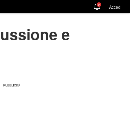
2
Accedi
cussione e