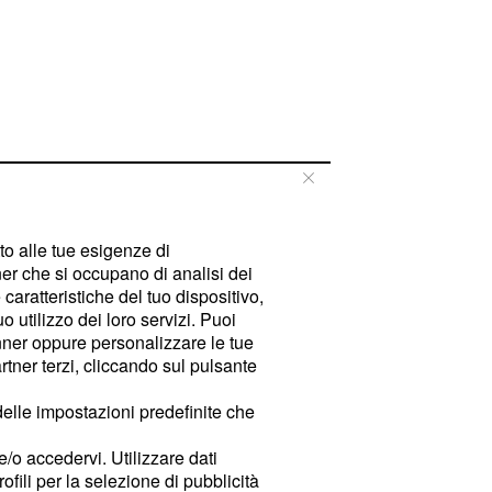
tto alle tue esigenze di
er che si occupano di analisi dei
caratteristiche del tuo dispositivo,
 utilizzo dei loro servizi. Puoi
ner oppure personalizzare le tue
tner terzi, cliccando sul pulsante
delle impostazioni predefinite che
e/o accedervi. Utilizzare dati
rofili per la selezione di pubblicità