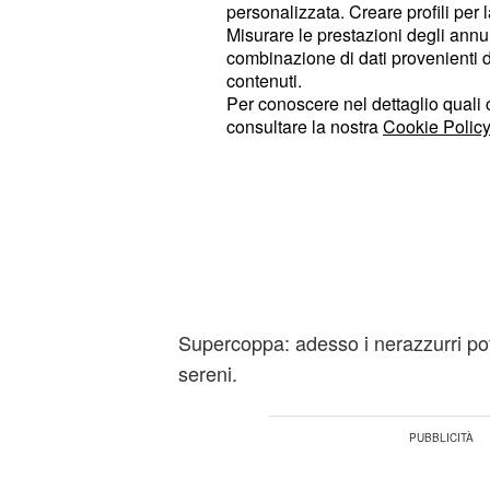
personalizzata. Creare profili per 
Madrid.
Misurare le prestazioni degli annun
combinazione di dati provenienti da 
Due rose diverse quelle di Inter e
J
contenuti.
di profondità e qualità che secondo
Per conoscere nel dettaglio quali c
consultare la nostra
Cookie Policy
: "I bianconeri hann
scontro diretto
Dimarco sulla sinistra. La squadra 
marcia pure con i cambi confermand
ampia e superiore a livello tecnico".
"L’Inter ha 4 lunghezze di vantaggio
partita in meno, ancora da recuperar
Supercoppa: adesso i nerazzurri po
sereni.