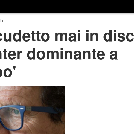
io
cudetto mai in dis
Inter dominante a
o'