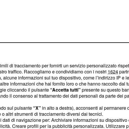
imili di tracciamento per fornirti un servizio personalizzato rispe
stro traffico. Raccogliamo e condividiamo con i nostri
1624
partn
 alcune informazioni sul tuo dispositivo, come l’indirizzo IP e le 
ltre informazioni che hai fornito loro o che hanno raccolto dal tuo
ogie cliccando il pulsante
“Accetta tutti”
presente su questo ban
La qualità maggiore di
o il consenso al trattamento dei dati personali da parte dei par
tto la differenza. Il
ndo sul pulsante
“X”
in alto a destra), acconsenti al permanere 
 fortissimo: recuperano
o altri strumenti di tracciamento diversi dai tecnici.
 e sono pericolosi in zona
uoi dati di navigazione per: Archiviare informazioni su dispositivo 
 le altre di Milan e Real
licità. Creare profili per la pubblicità personalizzata. Utilizzare p