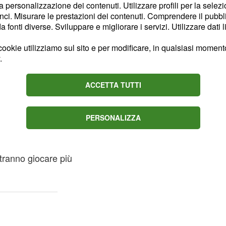
la personalizzazione dei contenuti. Utilizzare profili per la selez
ci. Misurare le prestazioni dei contenuti. Comprendere il pubblic
fonti diverse. Sviluppare e migliorare i servizi. Utilizzare dati l
uventus
, una differenza
 Capello ha
pesato nello
ookie utilizziamo sul sito e per modificare, in qualsiasi momento,
.
o sofferto anche
di Inzaghi ha cambiato
ACCETTA TUTTI
o di avere una rosa più
PERSONALIZZA
 sulla Juventus e una
e per gli impegni di
tranno giocare più