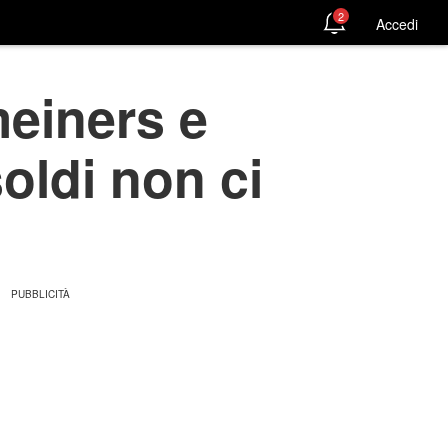
2
Accedi
einers e
soldi non ci