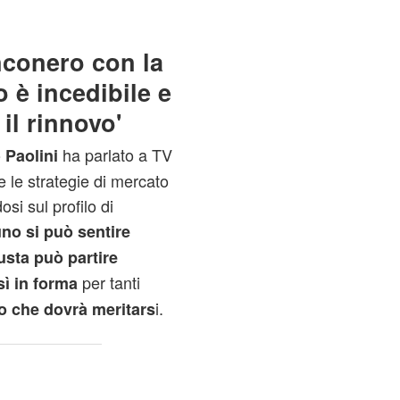
anconero con la
 è incedibile e
il rinnovo'
o
ha parlato a TV
Paolini
 le strategie di mercato
si sul profilo di
no si può sentire
iusta può partire
per tanti
ì in forma
i.
o che dovrà meritars