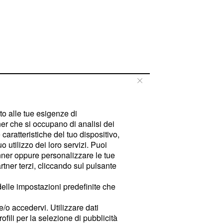
tto alle tue esigenze di
er che si occupano di analisi dei
caratteristiche del tuo dispositivo,
 utilizzo dei loro servizi. Puoi
ner oppure personalizzare le tue
tner terzi, cliccando sul pulsante
delle impostazioni predefinite che
e/o accedervi. Utilizzare dati
rofili per la selezione di pubblicità