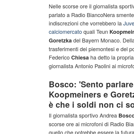
Nelle scorse ore il giornalista spor
parlato a Radio BiancoNera smenten
indiscrezioni che vorrebbero la
Juve
calciomercato
quali Teun
Koopmei
del Bayern Monaco. Della 
Goretzka
trasferimenti dei piemontesi e del po
Federico
ha detto la propria
Chiesa
giornalista Antonio Paolini ai microf
Bosco: 'Sento parlare
Koopmeiners e Goretz
è che i soldi non ci s
Il giornalista sportivo Andrea
Bosc
scorse ore ai microfoni di Radio Bi
quello che potrebbe essere la futur