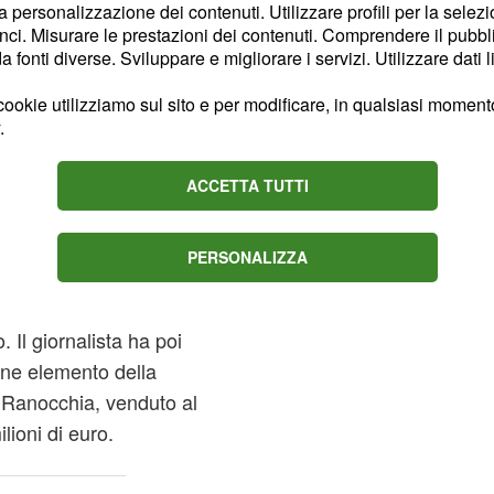
la personalizzazione dei contenuti. Utilizzare profili per la selez
ore sempre infortunato
ci. Misurare le prestazioni dei contenuti. Comprendere il pubblic
fonti diverse. Sviluppare e migliorare i servizi. Utilizzare dati l
una grande idea.
Adesso
retzka, ma la verità è
ookie utilizziamo sul sito e per modificare, in qualsiasi momento,
.
igliorano i conti, la
".
cora una volta
ACCETTA TUTTI
Juventus, ha poi
oneri di lasciar partire
PERSONALIZZA
a per trattenere due
ro di livello inferiore,
Il giornalista ha poi
vane elemento della
 Ranocchia, venduto al
lioni di euro.