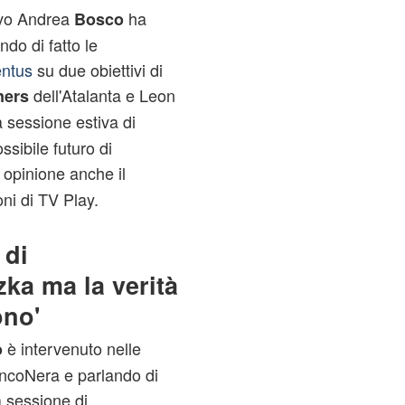
tivo Andrea
ha
Bosco
do di fatto le
ntus
su due obiettivi di
dell'Atalanta e Leon
ners
sessione estiva di
ssibile futuro di
 opinione anche il
oni di TV Play.
 di
ka ma la verità
ono'
è intervenuto nelle
o
ancoNera e parlando di
a sessione di