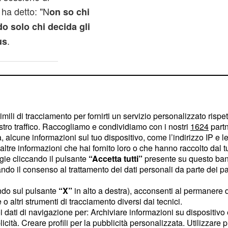
ha detto: "N
on so chi
do solo chi decida gli
.
us
imili di tracciamento per fornirti un servizio personalizzato rispe
stro traffico. Raccogliamo e condividiamo con i nostri
1624
partn
 alcune informazioni sul tuo dispositivo, come l’indirizzo IP e le 
ltre informazioni che hai fornito loro o che hanno raccolto dal tuo
ogie cliccando il pulsante
“Accetta tutti”
presente su questo ban
o il consenso al trattamento dei dati personali da parte dei par
ndo sul pulsante
“X”
in alto a destra), acconsenti al permanere 
o altri strumenti di tracciamento diversi dai tecnici.
uoi dati di navigazione per: Archiviare informazioni su dispositivo 
licità. Creare profili per la pubblicità personalizzata. Utilizzare p