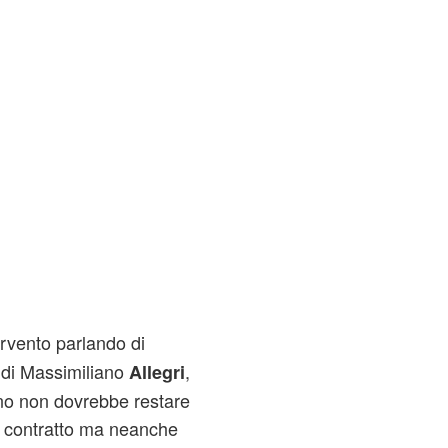
ervento parlando di
o di Massimiliano
,
Allegri
ano non dovrebbe restare
i contratto ma neanche