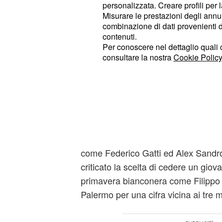
personalizzata. Creare profili per 
Rinnovare il contratto ad un giocat
Misurare le prestazioni degli annun
combinazione di dati provenienti da 
come De Sciglio forse non è stata 
contenuti.
sento parlare di Koopmeiners e Go
Per conoscere nel dettaglio quali c
consultare la nostra
Cookie Policy
che i soldi non ci sono e se non m
Juventus dovrà ricapitalizzare an
restando sul tema mercato 
Bosco,
bocciato la scelta dei dirigenti bianc
seppur in prestito Huijsen alla Rom
calciatori che -a suo avviso - sarebbe
come Federico Gatti ed Alex Sandro. 
criticato la scelta di cedere un gio
primavera bianconera come Filippo
Palermo per una cifra vicina ai tre mi