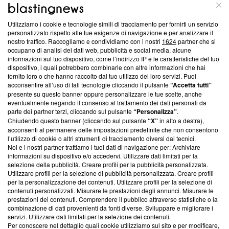
ABOUT
LINEA EDITORIALE
Utilizziamo i cookie e tecnologie simili di tracciamento per fornirti un servizio
Questa sezione offre informazioni trasparenti su Blasting
personalizzato rispetto alle tue esigenze di navigazione e per analizzare il
nostro traffico. Raccogliamo e condividiamo con i nostri
1624
partner che si
News, sui nostri processi editoriali e su come ci impegniamo a
occupano di analisi dei dati web, pubblicità e social media, alcune
creare news di qualità. Inoltre, afferma la nostra aderenza a
informazioni sul tuo dispositivo, come l’indirizzo IP e le caratteristiche del tuo
‘Trust Project - News with Integrity’
Blasting News non è
dispositivo, i quali potrebbero combinarle con altre informazioni che hai
ancora membro del programma, ma ha richiesto di farne
fornito loro o che hanno raccolto dal tuo utilizzo dei loro servizi. Puoi
parte; Trust Project non ha ancora effettuato una verifica di
acconsentire all’uso di tali tecnologie cliccando il pulsante
“Accetta tutti”
conformità agli standard.
presente su questo banner oppure personalizzare le tue scelte, anche
eventualmente negando il consenso al trattamento dei dati personali da
parte dei partner terzi, cliccando sul pulsante
“Personalizza”
.
Su di noi
Chiudendo questo banner (cliccando sul pulsante
“X”
in alto a destra),
acconsenti al permanere delle impostazioni predefinite che non consentono
Team editoriale
l’utilizzo di cookie o altri strumenti di tracciamento diversi dai tecnici.
Noi e i nostri partner trattiamo i tuoi dati di navigazione per: Archiviare
Corporate
informazioni su dispositivo e/o accedervi. Utilizzare dati limitati per la
selezione della pubblicità. Creare profili per la pubblicità personalizzata.
Redazione
Utilizzare profili per la selezione di pubblicità personalizzata. Creare profili
per la personalizzazione dei contenuti. Utilizzare profili per la selezione di
Informativa Privacy
contenuti personalizzati. Misurare le prestazioni degli annunci. Misurare le
prestazioni dei contenuti. Comprendere il pubblico attraverso statistiche o la
Cookie Policy
combinazione di dati provenienti da fonti diverse. Sviluppare e migliorare i
servizi. Utilizzare dati limitati per la selezione dei contenuti.
Blasting SA, IDI CHE-247.845.224, Via Carlo Frasca, 3 - 6900
Per conoscere nel dettaglio quali cookie utilizziamo sul sito e per modificare,