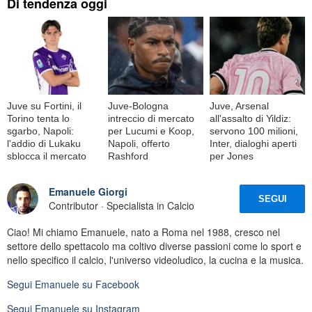
Di tendenza oggi
Juve su Fortini, il
Juve-Bologna
Juve, Arsenal
Torino tenta lo
intreccio di mercato
all'assalto di Yildiz:
sgarbo, Napoli:
per Lucumi e Koop,
servono 100 milioni,
l'addio di Lukaku
Napoli, offerto
Inter, dialoghi aperti
sblocca il mercato
Rashford
per Jones
Emanuele Giorgi
SEGUI
Contributor · Specialista in Calcio
Ciao! Mi chiamo Emanuele, nato a Roma nel 1988, cresco nel
settore dello spettacolo ma coltivo diverse passioni come lo sport e
nello specifico il calcio, l'universo videoludico, la cucina e la musica.
Segui
Emanuele
su Facebook
Segui
Emanuele
su Instagram