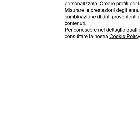
qualità.
personalizzata. Creare profili per 
Misurare le prestazioni degli annun
combinazione di dati provenienti da 
Nato a Sora il 6 gennaio 2004, Lui
contenuti.
inserimento dai piedi buoni: alto 1,
Per conoscere nel dettaglio quali c
parte integrante della nazionale ita
consultare la nostra
Cookie Policy
breve ci si attende una chiamata del
stagione ha disputato nel campiona
realizzando un gol (quello raccontat
nell'ultimo match di campionato) e 4