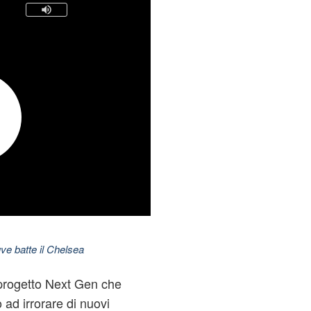
ve batte il Chelsea
 progetto Next Gen che
ad irrorare di nuovi