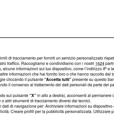
s Hasa è già
resto la
imili di tracciamento per fornirti un servizio personalizzato rispe
stro traffico. Raccogliamo e condividiamo con i nostri
1624
partn
 alcune informazioni sul tuo dispositivo, come l’indirizzo IP e le 
 parte della nazionale
ltre informazioni che hai fornito loro o che hanno raccolto dal tuo
ogie cliccando il pulsante
“Accetta tutti”
presente su questo ban
s Hasa è uno dei giovani
o il consenso al trattamento dei dati personali da parte dei par
 calcio italiano. Il
da
Massimiliano Allegri
ndo sul pulsante
“X”
in alto a destra), acconsenti al permanere 
o altri strumenti di tracciamento diversi dai tecnici.
di come la società
uoi dati di navigazione per: Archiviare informazioni su dispositivo 
o fiducia nelle sue
licità. Creare profili per la pubblicità personalizzata. Utilizzare p