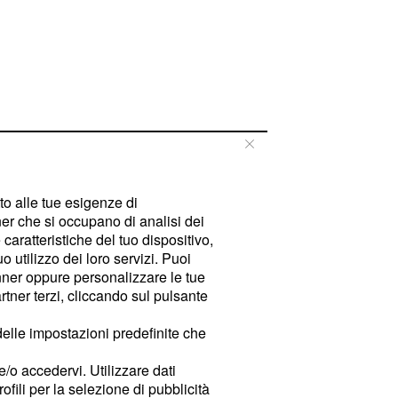
tto alle tue esigenze di
er che si occupano di analisi dei
caratteristiche del tuo dispositivo,
 utilizzo dei loro servizi. Puoi
ner oppure personalizzare le tue
tner terzi, cliccando sul pulsante
delle impostazioni predefinite che
e/o accedervi. Utilizzare dati
rofili per la selezione di pubblicità