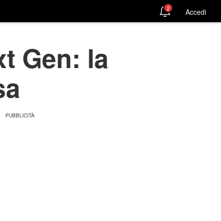
2
Accedi
t Gen: la
sa