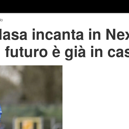
io
asa incanta in Nex
 futuro è già in ca