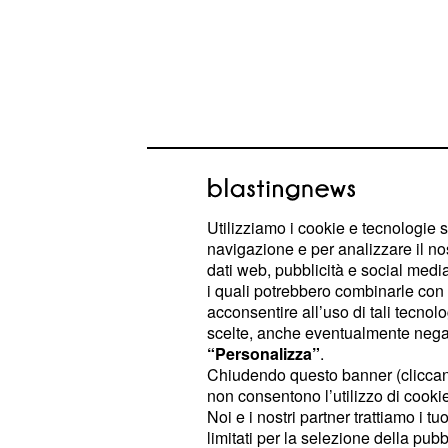
Il centrocampista Lui
nazionale under 20, p
Utilizziamo i cookie e tecnologie s
chiamta in under 21
navigazione e per analizzare il no
dati web, pubblicità e social media,
Già protagonista della conquista da
i quali potrebbero combinarle con a
acconsentire all’uso di tali tecnol
italiana under 19 dell'Europeo, Lui
scelte, anche eventualmente negand
più interessanti che sta crescendo nel
“Personalizza”
.
classe 2004 è già stato convocato 
Chiudendo questo banner (clicca
non consentono l’utilizzo di cookie 
in prima squadra, segnale evidente 
Noi e i nostri partner trattiamo i t
bianconera e lo staff tecnico abbian
limitati per la selezione della pubb