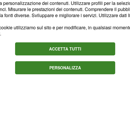
la personalizzazione dei contenuti. Utilizzare profili per la selez
ci. Misurare le prestazioni dei contenuti. Comprendere il pubblic
fonti diverse. Sviluppare e migliorare i servizi. Utilizzare dati l
s Hasa è una mezzala di
72 metri, attualmente è
ookie utilizziamo sul sito e per modificare, in qualsiasi momento,
liana under 20 ma a
.
l'under 21. In questa
to di Serie C 24 match
ACCETTA TUTTI
o contro l'Olbia
 assist.
PERSONALIZZA