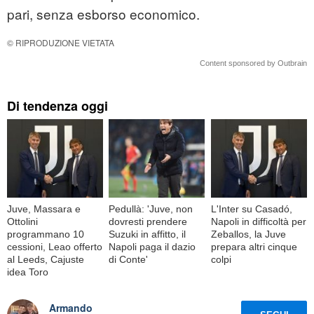
pari, senza esborso economico.
© RIPRODUZIONE VIETATA
Content sponsored by Outbrain
Di tendenza oggi
Juve, Massara e
Pedullà: 'Juve, non
L'Inter su Casadó,
Ottolini
dovresti prendere
Napoli in difficoltà per
programmano 10
Suzuki in affitto, il
Zeballos, la Juve
cessioni, Leao offerto
Napoli paga il dazio
prepara altri cinque
al Leeds, Cajuste
di Conte'
colpi
idea Toro
Armando