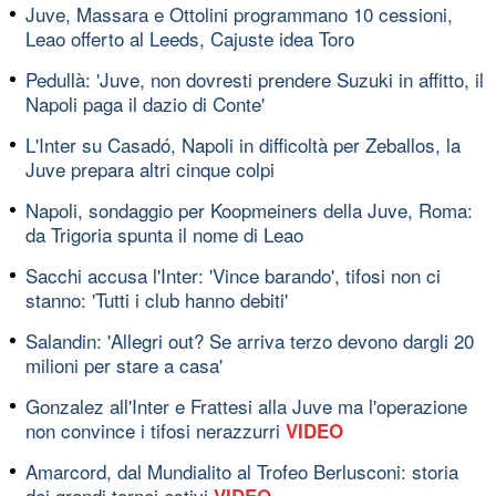
Juve, Massara e Ottolini programmano 10 cessioni,
Leao offerto al Leeds, Cajuste idea Toro
Pedullà: 'Juve, non dovresti prendere Suzuki in affitto, il
Napoli paga il dazio di Conte'
L'Inter su Casadó, Napoli in difficoltà per Zeballos, la
Juve prepara altri cinque colpi
Napoli, sondaggio per Koopmeiners della Juve, Roma:
da Trigoria spunta il nome di Leao
Sacchi accusa l'Inter: 'Vince barando', tifosi non ci
stanno: 'Tutti i club hanno debiti'
Salandin: 'Allegri out? Se arriva terzo devono dargli 20
milioni per stare a casa'
Gonzalez all'Inter e Frattesi alla Juve ma l'operazione
non convince i tifosi nerazzurri
VIDEO
Amarcord, dal Mundialito al Trofeo Berlusconi: storia
dei grandi tornei estivi
VIDEO