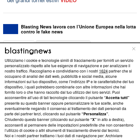
Blasting News lavora con l’Unione Europea nella lotta
contro le fake news
ABOUT
LINEA EDITORIALE
Utilizziamo i cookie e tecnologie simili di tracciamento per fornirti un servizio
Questa sezione offre informazioni trasparenti su Blasting
personalizzato rispetto alle tue esigenze di navigazione e per analizzare il
nostro traffico. Raccogliamo e condividiamo con i nostri
1624
partner che si
News, sui nostri processi editoriali e su come ci impegniamo a
occupano di analisi dei dati web, pubblicità e social media, alcune
creare news di qualità. Inoltre, afferma la nostra aderenza a
informazioni sul tuo dispositivo, come l’indirizzo IP e le caratteristiche del tuo
‘Trust Project - News with Integrity’
Blasting News non è
dispositivo, i quali potrebbero combinarle con altre informazioni che hai
ancora membro del programma, ma ha richiesto di farne
fornito loro o che hanno raccolto dal tuo utilizzo dei loro servizi. Puoi
parte; Trust Project non ha ancora effettuato una verifica di
acconsentire all’uso di tali tecnologie cliccando il pulsante
“Accetta tutti”
conformità agli standard.
presente su questo banner oppure personalizzare le tue scelte, anche
eventualmente negando il consenso al trattamento dei dati personali da
parte dei partner terzi, cliccando sul pulsante
“Personalizza”
.
Su di noi
Chiudendo questo banner (cliccando sul pulsante
“X”
in alto a destra),
acconsenti al permanere delle impostazioni predefinite che non consentono
Team editoriale
l’utilizzo di cookie o altri strumenti di tracciamento diversi dai tecnici.
Noi e i nostri partner trattiamo i tuoi dati di navigazione per: Archiviare
Corporate