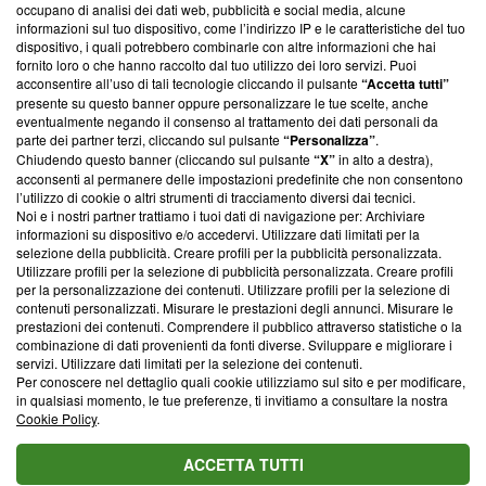
occupano di analisi dei dati web, pubblicità e social media, alcune
creare news di qualità. Inoltre, afferma la nostra aderenza a
informazioni sul tuo dispositivo, come l’indirizzo IP e le caratteristiche del tuo
‘Trust Project - News with Integrity’
Blasting News non è
dispositivo, i quali potrebbero combinarle con altre informazioni che hai
ancora membro del programma, ma ha richiesto di farne
fornito loro o che hanno raccolto dal tuo utilizzo dei loro servizi. Puoi
parte; Trust Project non ha ancora effettuato una verifica di
acconsentire all’uso di tali tecnologie cliccando il pulsante
“Accetta tutti”
conformità agli standard.
presente su questo banner oppure personalizzare le tue scelte, anche
eventualmente negando il consenso al trattamento dei dati personali da
parte dei partner terzi, cliccando sul pulsante
“Personalizza”
.
Su di noi
Chiudendo questo banner (cliccando sul pulsante
“X”
in alto a destra),
acconsenti al permanere delle impostazioni predefinite che non consentono
Team editoriale
l’utilizzo di cookie o altri strumenti di tracciamento diversi dai tecnici.
Noi e i nostri partner trattiamo i tuoi dati di navigazione per: Archiviare
Corporate
informazioni su dispositivo e/o accedervi. Utilizzare dati limitati per la
selezione della pubblicità. Creare profili per la pubblicità personalizzata.
Redazione
Utilizzare profili per la selezione di pubblicità personalizzata. Creare profili
per la personalizzazione dei contenuti. Utilizzare profili per la selezione di
Informativa Privacy
contenuti personalizzati. Misurare le prestazioni degli annunci. Misurare le
prestazioni dei contenuti. Comprendere il pubblico attraverso statistiche o la
Cookie Policy
combinazione di dati provenienti da fonti diverse. Sviluppare e migliorare i
servizi. Utilizzare dati limitati per la selezione dei contenuti.
Blasting SA, IDI CHE-247.845.224, Via Carlo Frasca, 3 - 6900
Per conoscere nel dettaglio quali cookie utilizziamo sul sito e per modificare,
Lugano (Svizzera) Tel:
+39 0690258937
in qualsiasi momento, le tue preferenze, ti invitiamo a consultare la nostra
Cookie Policy
.
© 2026 Blasting News
ACCETTA TUTTI