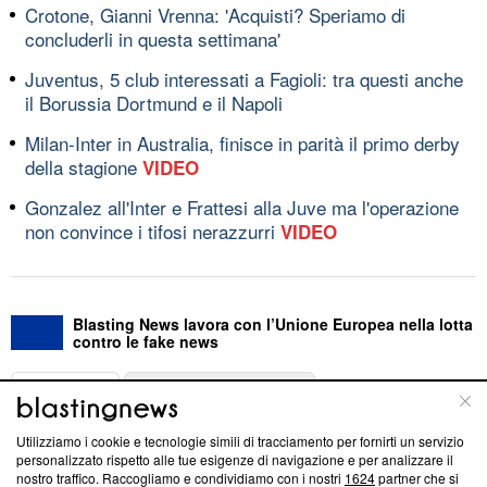
Crotone, Gianni Vrenna: 'Acquisti? Speriamo di
concluderli in questa settimana'
Juventus, 5 club interessati a Fagioli: tra questi anche
il Borussia Dortmund e il Napoli
Milan-Inter in Australia, finisce in parità il primo derby
della stagione
VIDEO
Gonzalez all'Inter e Frattesi alla Juve ma l'operazione
non convince i tifosi nerazzurri
VIDEO
Blasting News lavora con l’Unione Europea nella lotta
contro le fake news
ABOUT
LINEA EDITORIALE
Utilizziamo i cookie e tecnologie simili di tracciamento per fornirti un servizio
Questa sezione offre informazioni trasparenti su Blasting
personalizzato rispetto alle tue esigenze di navigazione e per analizzare il
nostro traffico. Raccogliamo e condividiamo con i nostri
1624
partner che si
News, sui nostri processi editoriali e su come ci impegniamo a